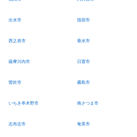
出水市
指宿市
西之表市
垂水市
薩摩川内市
日置市
曽於市
霧島市
いちき串木野市
南さつま市
志布志市
奄美市