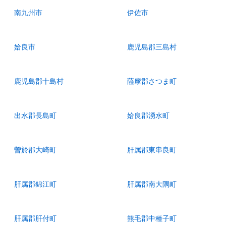
南九州市
伊佐市
姶良市
鹿児島郡三島村
鹿児島郡十島村
薩摩郡さつま町
出水郡長島町
姶良郡湧水町
曽於郡大崎町
肝属郡東串良町
肝属郡錦江町
肝属郡南大隅町
肝属郡肝付町
熊毛郡中種子町