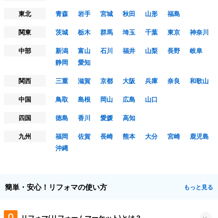
東北
青森
岩手
宮城
秋田
山形
福島
関東
茨城
栃木
群馬
埼玉
千葉
東京
神奈川
中部
新潟
富山
石川
福井
山梨
長野
岐阜
静岡
愛知
関西
三重
滋賀
京都
大阪
兵庫
奈良
和歌山
中国
鳥取
島根
岡山
広島
山口
四国
徳島
香川
愛媛
高知
九州
福岡
佐賀
長崎
熊本
大分
宮崎
鹿児島
沖縄
簡単・安心！リフォマの使い方
もっと見る
リフォマ(リフォームマーケット)とは？