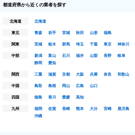
都道府県から近くの業者を探す
北海道
北海道
東北
青森
岩手
宮城
秋田
山形
福島
関東
茨城
栃木
群馬
埼玉
千葉
東京
神奈川
中部
新潟
富山
石川
福井
山梨
長野
岐阜
静岡
愛知
関西
三重
滋賀
京都
大阪
兵庫
奈良
和歌山
中国
鳥取
島根
岡山
広島
山口
四国
徳島
香川
愛媛
高知
九州
福岡
佐賀
長崎
熊本
大分
宮崎
鹿児島
沖縄