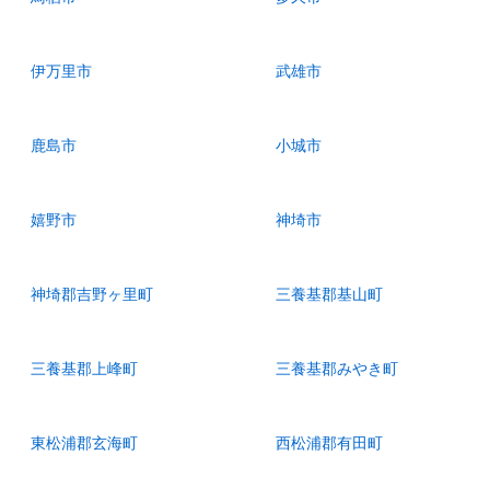
伊万里市
武雄市
鹿島市
小城市
嬉野市
神埼市
神埼郡吉野ヶ里町
三養基郡基山町
三養基郡上峰町
三養基郡みやき町
東松浦郡玄海町
西松浦郡有田町