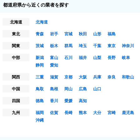
都道府県から近くの業者を探す
北海道
北海道
東北
青森
岩手
宮城
秋田
山形
福島
関東
茨城
栃木
群馬
埼玉
千葉
東京
神奈川
中部
新潟
富山
石川
福井
山梨
長野
岐阜
静岡
愛知
関西
三重
滋賀
京都
大阪
兵庫
奈良
和歌山
中国
鳥取
島根
岡山
広島
山口
四国
徳島
香川
愛媛
高知
九州
福岡
佐賀
長崎
熊本
大分
宮崎
鹿児島
沖縄