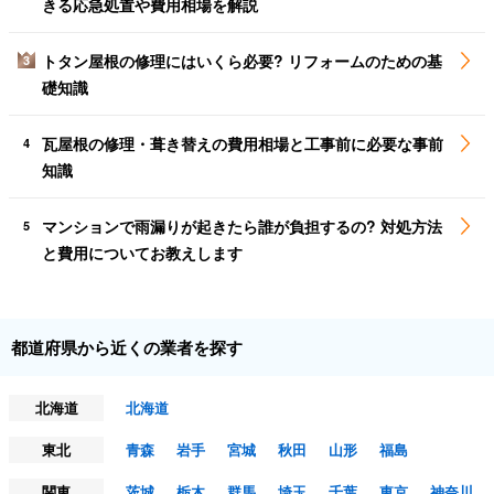
きる応急処置や費用相場を解説
トタン屋根の修理にはいくら必要? リフォームのための基
3
礎知識
瓦屋根の修理・葺き替えの費用相場と工事前に必要な事前
4
知識
マンションで雨漏りが起きたら誰が負担するの? 対処方法
5
と費用についてお教えします
都道府県から近くの業者を探す
北海道
北海道
東北
青森
岩手
宮城
秋田
山形
福島
関東
茨城
栃木
群馬
埼玉
千葉
東京
神奈川