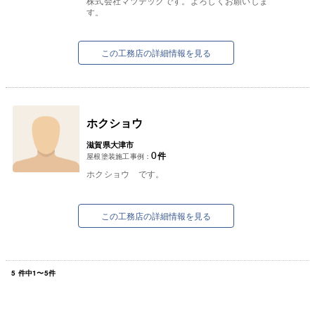
株式会社マツテックです。よろしくお願いしま
す。
私たちは滋賀県大津市の瀬田に店舗を構えて40年
以上の歴史をもつ株式会社マツテックと申しま
す。
この工務店の詳細情報を見る
さて、みなさ...
ホクショウ
滋賀県大津市
0
件
屋根塗装施工事例：
ホクショウ です。
この工務店の詳細情報を見る
5
件中
1
〜
5
件