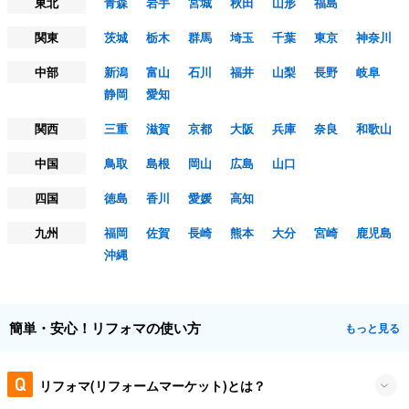
東北
青森
岩手
宮城
秋田
山形
福島
関東
茨城
栃木
群馬
埼玉
千葉
東京
神奈川
中部
新潟
富山
石川
福井
山梨
長野
岐阜
静岡
愛知
関西
三重
滋賀
京都
大阪
兵庫
奈良
和歌山
中国
鳥取
島根
岡山
広島
山口
四国
徳島
香川
愛媛
高知
九州
福岡
佐賀
長崎
熊本
大分
宮崎
鹿児島
沖縄
簡単・安心！リフォマの使い方
もっと見る
リフォマ(リフォームマーケット)とは？