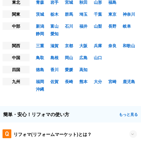
東北
青森
岩手
宮城
秋田
山形
福島
関東
茨城
栃木
群馬
埼玉
千葉
東京
神奈川
中部
新潟
富山
石川
福井
山梨
長野
岐阜
静岡
愛知
関西
三重
滋賀
京都
大阪
兵庫
奈良
和歌山
中国
鳥取
島根
岡山
広島
山口
四国
徳島
香川
愛媛
高知
九州
福岡
佐賀
長崎
熊本
大分
宮崎
鹿児島
沖縄
簡単・安心！リフォマの使い方
もっと見る
リフォマ(リフォームマーケット)とは？