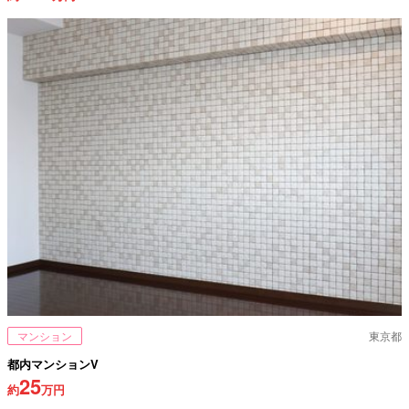
マンション
東京都
都内マンションV
25
約
万円