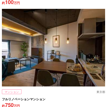
100
約
万円
マンション
東京都
フルリノベーションマンション
750
約
万円