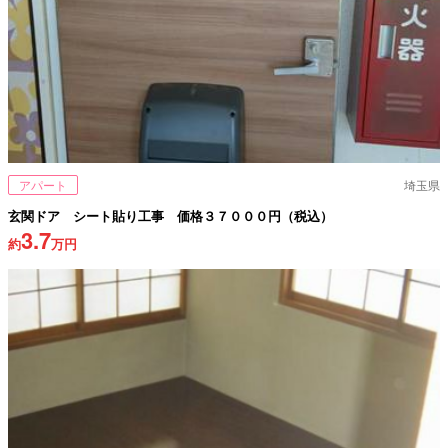
アパート
埼玉県
玄関ドア シート貼り工事 価格３７０００円（税込）
3.7
約
万円