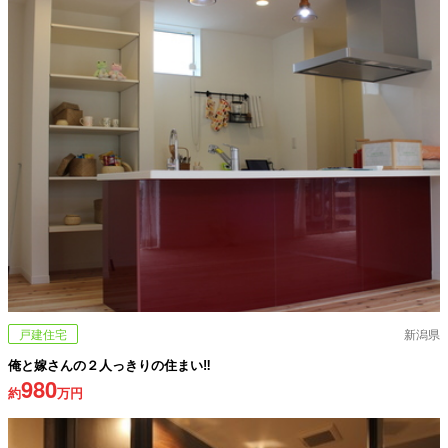
戸建住宅
新潟県
俺と嫁さんの２人っきりの住まい‼
980
約
万円