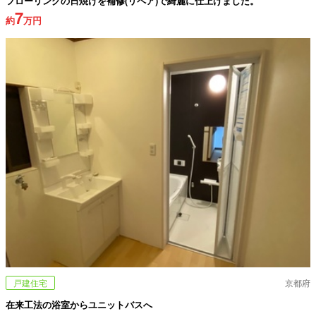
フローリングの日焼けを補修(リペア)で綺麗に仕上げました。
7
約
万円
戸建住宅
京都府
在来工法の浴室からユニットバスへ