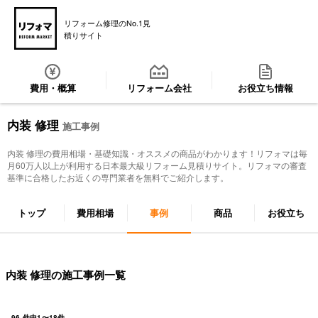
リフォーム修理のNo.1見
積りサイト
費用・概算
リフォーム会社
お役立ち情報
内装 修理
施工事例
内装 修理
の費用相場・基礎知識・オススメの商品がわかります！リフォマは毎
月60万人以上が利用する日本最大級リフォーム見積りサイト。リフォマの審査
基準に合格したお近くの専門業者を無料でご紹介します。
トップ
費用相場
事例
商品
お役立ち
内装 修理の施工事例一覧
96
件中
1
〜
18
件