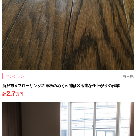
マンション
埼玉県
所沢市✕フローリングの単板のめくれ補修✕迅速な仕上がりの作業
2.7
約
万円