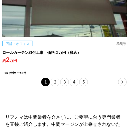
店舗・オフィス
群馬県
ロールカーテン取付工事 価格２万円（税込）
2
約
万円
96
件中
1
〜
18
件
1
2
3
4
5
リフォマは中間業者を介さずに、ご要望に合う専門業者
を直接ご紹介します。中間マージンが上乗せされないた