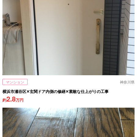
マンション
神奈川県
横浜市瀬谷区✕玄関ドア内側の修繕✕素敵な仕上がりの工事
2.8
約
万円