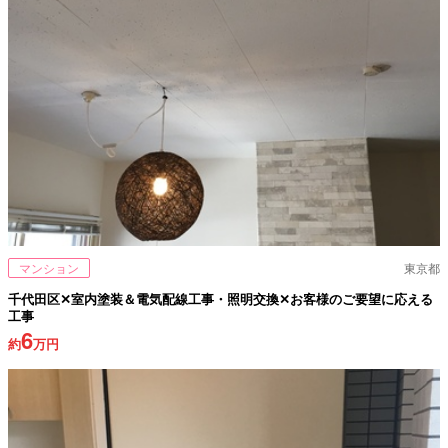
マンション
東京都
千代田区✕室内塗装＆電気配線工事・照明交換✕お客様のご要望に応える
工事
6
約
万円