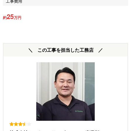
工事費用
25
約
万円
＼ この工事を担当した工務店 ／