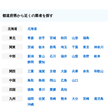
都道府県から近くの業者を探す
北海道
北海道
東北
青森
岩手
宮城
秋田
山形
福島
関東
茨城
栃木
群馬
埼玉
千葉
東京
神奈川
中部
新潟
富山
石川
福井
山梨
長野
岐阜
静岡
愛知
関西
三重
滋賀
京都
大阪
兵庫
奈良
和歌山
中国
鳥取
島根
岡山
広島
山口
四国
徳島
香川
愛媛
高知
九州
福岡
佐賀
長崎
熊本
大分
宮崎
鹿児島
沖縄