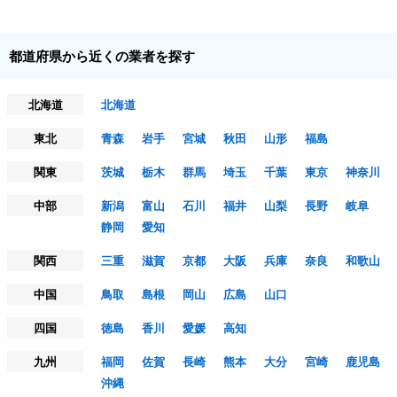
都道府県から近くの業者を探す
北海道
北海道
東北
青森
岩手
宮城
秋田
山形
福島
関東
茨城
栃木
群馬
埼玉
千葉
東京
神奈川
中部
新潟
富山
石川
福井
山梨
長野
岐阜
静岡
愛知
関西
三重
滋賀
京都
大阪
兵庫
奈良
和歌山
中国
鳥取
島根
岡山
広島
山口
四国
徳島
香川
愛媛
高知
九州
福岡
佐賀
長崎
熊本
大分
宮崎
鹿児島
沖縄