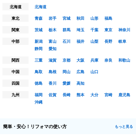
北海道
北海道
東北
青森
岩手
宮城
秋田
山形
福島
関東
茨城
栃木
群馬
埼玉
千葉
東京
神奈川
中部
新潟
富山
石川
福井
山梨
長野
岐阜
静岡
愛知
関西
三重
滋賀
京都
大阪
兵庫
奈良
和歌山
中国
鳥取
島根
岡山
広島
山口
四国
徳島
香川
愛媛
高知
九州
福岡
佐賀
長崎
熊本
大分
宮崎
鹿児島
沖縄
簡単・安心！リフォマの使い方
もっと見る