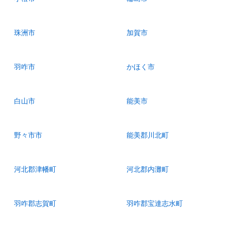
珠洲市
加賀市
羽咋市
かほく市
白山市
能美市
野々市市
能美郡川北町
河北郡津幡町
河北郡内灘町
羽咋郡志賀町
羽咋郡宝達志水町