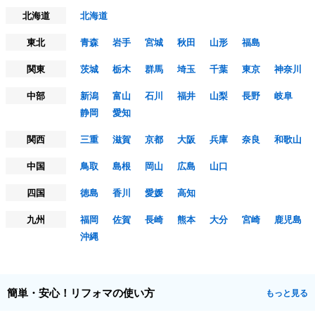
北海道
北海道
東北
青森
岩手
宮城
秋田
山形
福島
関東
茨城
栃木
群馬
埼玉
千葉
東京
神奈川
中部
新潟
富山
石川
福井
山梨
長野
岐阜
静岡
愛知
関西
三重
滋賀
京都
大阪
兵庫
奈良
和歌山
中国
鳥取
島根
岡山
広島
山口
四国
徳島
香川
愛媛
高知
九州
福岡
佐賀
長崎
熊本
大分
宮崎
鹿児島
沖縄
簡単・安心！リフォマの使い方
もっと見る