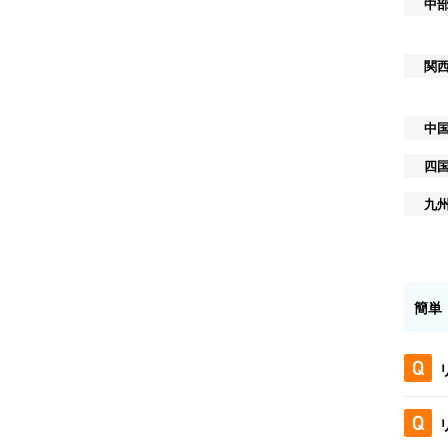
中
関
中
四
九
簡単