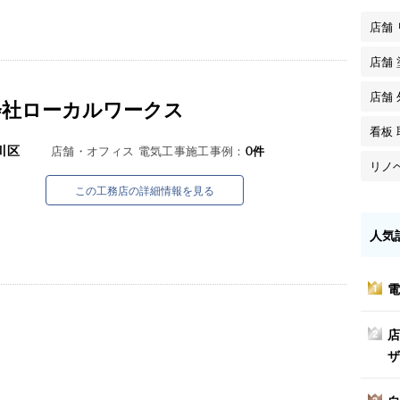
店舗
店舗 
店舗
会社ローカルワークス
看板 
川区
店舗・オフィス 電気工事施工事例：
0
件
リノ
この工務店の詳細情報を見る
人気
電
1
店
2
ザ