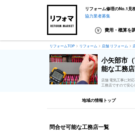
リフォーム修理のNo.1見
協力業者募集
費用・概算
を
リフォームTOP
リフォーム
店舗 リフォーム
小矢部市（
能な工務店
店舗 電気工事に対
工務店ですので安心
地域の情報トップ
問合せ可能な工務店一覧