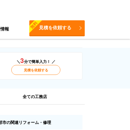
無料
見積を依頼する
ち情報
3
＼
分で簡単入力！ ／
見積を依頼する
全ての工務店
部市の関連リフォーム・修理