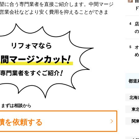
自
3
望に合う専門業者を直接ご紹介します。中間マージ
ド
営業会社などより安く費用を抑えることができま
店
4
の
オ
5
め
都道
北海
まずは相談から
東
積を依頼する
関