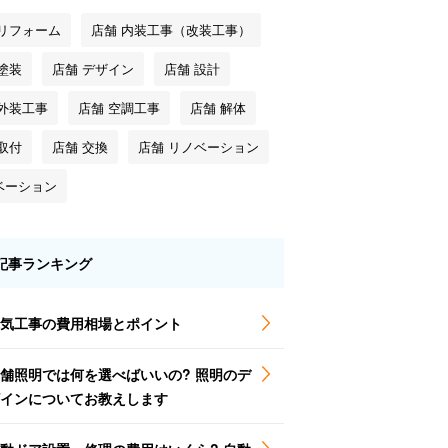
 リフォーム
店舗 内装工事（改装工事）
塗装
店舗 デザイン
店舗 設計
 外装工事
店舗 空調工事
店舗 解体
取付
店舗 交換
店舗 リノベーション
ベーション
記事ランキング
気工事の費用相場とポイント
舗照明では何を選べばいいの? 照明のデ
インについてお教えします