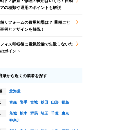
動ドア設置・修理の費用はいくら? 自動
アの種類や運用のポイントも解説
舗リフォームの費用相場は？ 業種ごと
事例とデザインを解説！
フィス移転後に電気設備で失敗しないた
のポイント
府県から近くの業者を探す
道
北海道
北
青森
岩手
宮城
秋田
山形
福島
東
茨城
栃木
群馬
埼玉
千葉
東京
神奈川