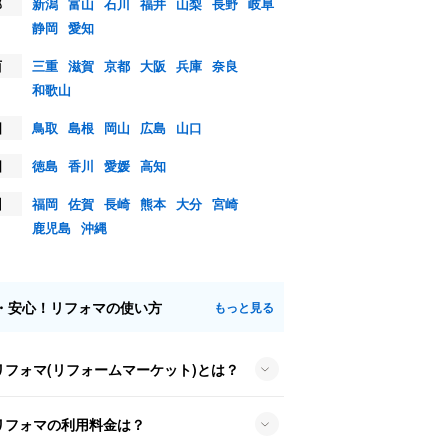
部
新潟
富山
石川
福井
山梨
長野
岐阜
静岡
愛知
西
三重
滋賀
京都
大阪
兵庫
奈良
和歌山
国
鳥取
島根
岡山
広島
山口
国
徳島
香川
愛媛
高知
州
福岡
佐賀
長崎
熊本
大分
宮崎
鹿児島
沖縄
・安心！リフォマの使い方
もっと見る
リフォマ(リフォームマーケット)とは？
リフォマの利用料金は？