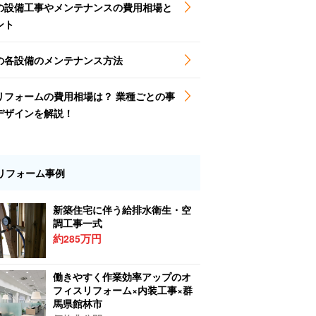
の設備工事やメンテナンスの費用相場と
ント
の各設備のメンテナンス方法
リフォームの費用相場は？ 業種ごとの事
デザインを解説！
リフォーム事例
新築住宅に伴う給排水衛生・空
調工事一式
約
万円
285
働きやすく作業効率アップのオ
フィスリフォーム×内装工事×群
馬県館林市