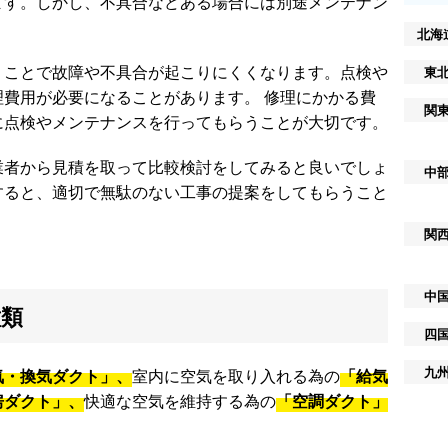
ます。しかし、不具合などある場合には別途メンテナン
北海
うことで故障や不具合が起こりにくくなります。点検や
東
費用が必要になることがあります。 修理にかかる費
関
に点検やメンテナンスを行ってもらうことが大切です。
業者から見積を取って比較検討をしてみると良いでしょ
中
すると、適切で無駄のない工事の提案をしてもらうこと
関
中
種類
四
九
気・換気ダクト」、
室内に空気を取り入れる為の
「給気
房ダクト」、
快適な空気を維持する為の
「空調ダクト」