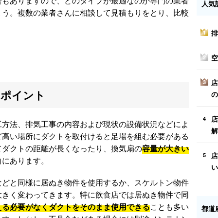
合もありますので、どのタイプが最適なのか専門の業者
人気
ょう。複数の業者さんに相談して見積もりをとり、比較
排
1
空
2
店
3
るポイント
の
店
4
工方法、排気工事の内容および現状の設備状況などによ
解
ど高い場所にダクトを取付けると足場を組む必要がある
てダクトの距離が長くなったり、換気扇の
容量が大きい
店
5
向にあります。
い
などと同様に居ぬき物件を使用するか、スケルトン物件
大きく変わってきます。特に飲食店では居ぬき物件で同
える必要がなくダクトをそのまま使用できる
ことも多い
都道