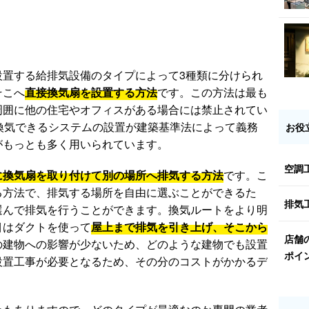
設置する給排気設備のタイプによって3種類に分けられ
そこへ
直接換気扇を設置する方法
です。この方法は最も
周囲に他の住宅やオフィスがある場合には禁止されてい
換気できるシステムの設置が建築基準法によって義務
お役
がもっとも多く用いられています。
空調
に換気扇を取り付けて別の場所へ排気する方法
です。こ
る方法で、排気する場所を自由に選ぶことができるた
排気
選んで排気を行うことができます。換気ルートをより明
目はダクトを使って
屋上まで排気を引き上げ、そこから
店舗
の建物への影響が少ないため、どのような建物でも設置
ポイ
設置工事が必要となるため、その分のコストがかかるデ