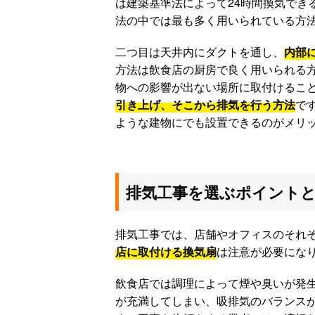
は建築基準法によって24時間換気でき
法の中では最も多く用いられている方
二つ目は天井内にダクトを通し、
内部
方法は飲食店の厨房で良く用いられる
物への影響が出ない場所に取付けるこ
引き上げ、そこから排気を行う方法
で
ような建物にでも設置できるのがメリ
排気工事を選ぶポイント
排気工事では、店舗やオフィスのそれ
店に取付ける換気扇
は注意が必要にな
飲食店では調理によって煙や臭いが発
が充満してしまい、吸排気のバランス