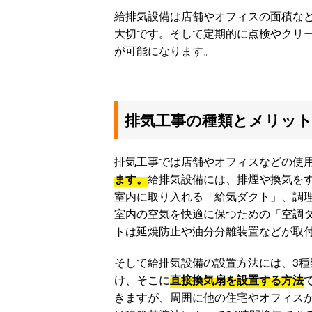
給排気設備は店舗やオフィスの面積な
大切です。そして定期的に点検やクリ
が可能になります。
排気工事の種類とメリッ
排気工事では店舗やオフィスなどの使
ます。
給排気設備には、排煙や換気を
室内に取り入れる「給気ダクト」、調
室内の空気を快適に保つための「空調
トは延焼防止や油分分離装置などが取
そして給排気設備の設置方法には、3
け、そこに
直接換気扇を設置する方法
きますが、周囲に他の住宅やオフィス