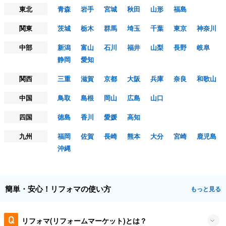
東北
青森
岩手
宮城
秋田
山形
福島
関東
茨城
栃木
群馬
埼玉
千葉
東京
神奈川
中部
新潟
富山
石川
福井
山梨
長野
岐阜
静岡
愛知
関西
三重
滋賀
京都
大阪
兵庫
奈良
和歌山
中国
鳥取
島根
岡山
広島
山口
四国
徳島
香川
愛媛
高知
九州
福岡
佐賀
長崎
熊本
大分
宮崎
鹿児島
沖縄
簡単・安心！リフォマの使い方
もっと見る
リフォマ(リフォームマーケット)とは？