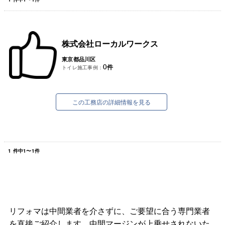
株式会社ローカルワークス
東京都品川区
0
件
トイレ施工事例：
この工務店の詳細情報を見る
1
件中
1
〜
1
件
リフォマは中間業者を介さずに、ご要望に合う専門業者
を直接ご紹介します。中間マージンが上乗せされないた