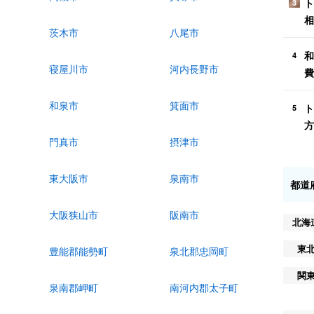
ト
3
相
茨木市
八尾市
和
4
寝屋川市
河内長野市
費
和泉市
箕面市
ト
5
方
門真市
摂津市
東大阪市
泉南市
都道
大阪狭山市
阪南市
北海
東
豊能郡能勢町
泉北郡忠岡町
関
泉南郡岬町
南河内郡太子町