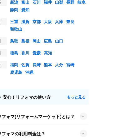
部
新潟
富山
石川
福井
山梨
長野
岐阜
静岡
愛知
西
三重
滋賀
京都
大阪
兵庫
奈良
和歌山
国
鳥取
島根
岡山
広島
山口
国
徳島
香川
愛媛
高知
州
福岡
佐賀
長崎
熊本
大分
宮崎
鹿児島
沖縄
・安心！リフォマの使い方
もっと見る
リフォマ(リフォームマーケット)とは？
リフォマの利用料金は？