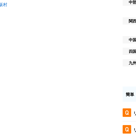
中
阪村
関
中
四
九
簡単