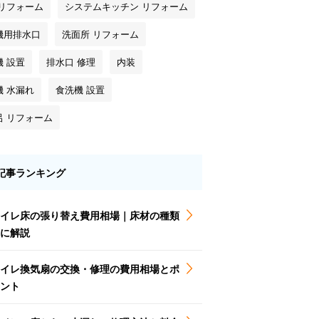
 リフォーム
システムキッチン リフォーム
機用排水口
洗面所 リフォーム
機 設置
排水口 修理
内装
機 水漏れ
食洗機 設置
呂 リフォーム
記事ランキング
イレ床の張り替え費用相場｜床材の種類
に解説
イレ換気扇の交換・修理の費用相場とポ
ント