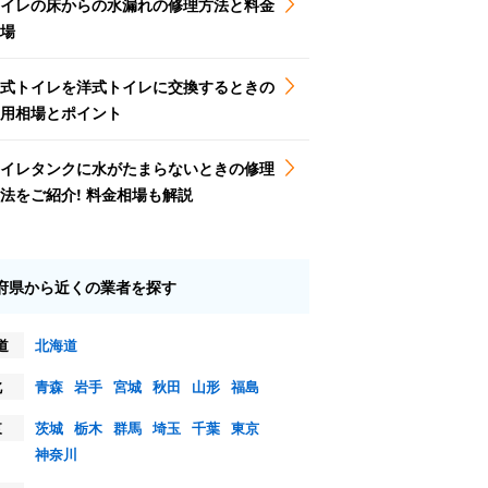
イレの床からの水漏れの修理方法と料金
場
式トイレを洋式トイレに交換するときの
用相場とポイント
イレタンクに水がたまらないときの修理
法をご紹介! 料金相場も解説
府県から近くの業者を探す
道
北海道
北
青森
岩手
宮城
秋田
山形
福島
東
茨城
栃木
群馬
埼玉
千葉
東京
神奈川