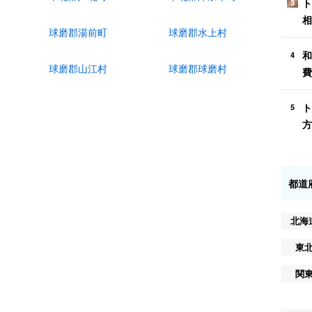
ト
3
相
球磨郡湯前町
球磨郡水上村
和
4
球磨郡山江村
球磨郡球磨村
費
ト
5
方
都道
北海
東
関