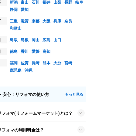
部
新潟
富山
石川
福井
山梨
長野
岐阜
静岡
愛知
西
三重
滋賀
京都
大阪
兵庫
奈良
和歌山
国
鳥取
島根
岡山
広島
山口
国
徳島
香川
愛媛
高知
州
福岡
佐賀
長崎
熊本
大分
宮崎
鹿児島
沖縄
・安心！リフォマの使い方
もっと見る
リフォマ(リフォームマーケット)とは？
リフォマの利用料金は？