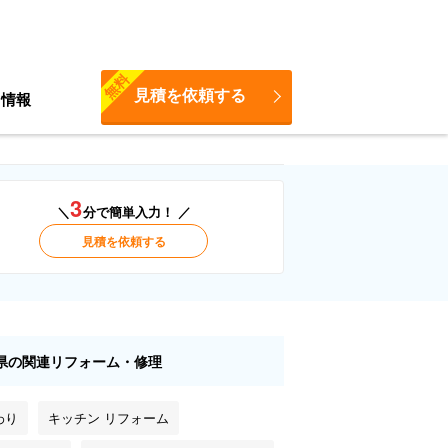
無料
見積を依頼する
ち情報
3
＼
分で簡単入力！ ／
見積を依頼する
県の関連リフォーム・修理
わり
キッチン リフォーム