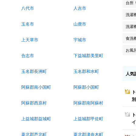
台所
八代市
人吉市
洗濯
玉名市
山鹿市
洗濯
食洗
上天草市
宇城市
お風
合志市
下益城郡美里町
玉名郡長洲町
玉名郡和水町
人気
阿蘇郡南小国町
阿蘇郡小国町
ト
1
別
阿蘇郡西原村
阿蘇郡南阿蘇村
ト
2
上益城郡益城町
上益城郡甲佐町
イ
葦北郡芦北町
葦北郡津奈木町