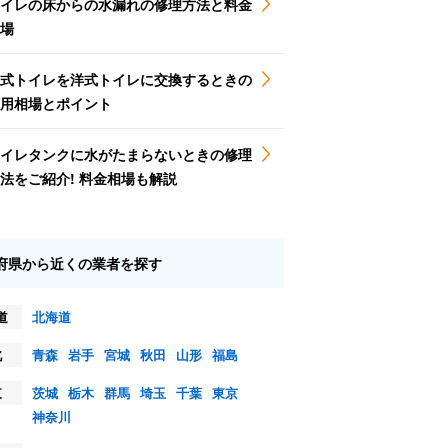
イレの床からの水漏れの修理方法と料金
場
式トイレを洋式トイレに交換するときの
用相場とポイント
イレタンクに水がたまらないときの修理
法をご紹介! 料金相場も解説
府県から近くの業者を探す
道
北海道
北
青森
岩手
宮城
秋田
山形
福島
東
茨城
栃木
群馬
埼玉
千葉
東京
神奈川