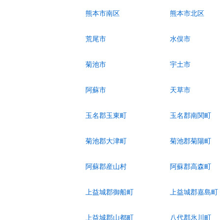
熊本市南区
熊本市北区
荒尾市
水俣市
菊池市
宇土市
阿蘇市
天草市
玉名郡玉東町
玉名郡南関町
菊池郡大津町
菊池郡菊陽町
阿蘇郡産山村
阿蘇郡高森町
上益城郡御船町
上益城郡嘉島町
上益城郡山都町
八代郡氷川町