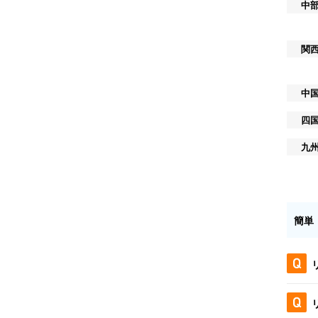
中
関
中
四
九
簡単