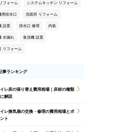
 リフォーム
システムキッチン リフォーム
機用排水口
洗面所 リフォーム
機 設置
排水口 修理
内装
機 水漏れ
食洗機 設置
呂 リフォーム
記事ランキング
イレ床の張り替え費用相場｜床材の種類
に解説
イレ換気扇の交換・修理の費用相場とポ
ント