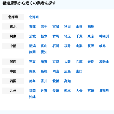
都道府県から近くの業者を探す
北海道
北海道
東北
青森
岩手
宮城
秋田
山形
福島
関東
茨城
栃木
群馬
埼玉
千葉
東京
神奈川
中部
新潟
富山
石川
福井
山梨
長野
岐阜
静岡
愛知
関西
三重
滋賀
京都
大阪
兵庫
奈良
和歌山
中国
鳥取
島根
岡山
広島
山口
四国
徳島
香川
愛媛
高知
九州
福岡
佐賀
長崎
熊本
大分
宮崎
鹿児島
沖縄