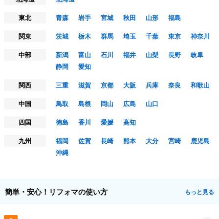
東北
青森
岩手
宮城
秋田
山形
福島
関東
茨城
栃木
群馬
埼玉
千葉
東京
神奈川
中部
新潟
富山
石川
福井
山梨
長野
岐阜
静岡
愛知
関西
三重
滋賀
京都
大阪
兵庫
奈良
和歌山
中国
鳥取
島根
岡山
広島
山口
四国
徳島
香川
愛媛
高知
九州
福岡
佐賀
長崎
熊本
大分
宮崎
鹿児島
沖縄
簡単・安心！リフォマの使い方
もっと見る