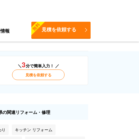
無料
見積を依頼する
ち情報
3
＼
分で簡単入力！ ／
見積を依頼する
県の関連リフォーム・修理
わり
キッチン リフォーム