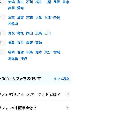
部
新潟
富山
石川
福井
山梨
長野
岐阜
静岡
愛知
西
三重
滋賀
京都
大阪
兵庫
奈良
和歌山
国
鳥取
島根
岡山
広島
山口
国
徳島
香川
愛媛
高知
州
福岡
佐賀
長崎
熊本
大分
宮崎
鹿児島
沖縄
・安心！リフォマの使い方
もっと見る
リフォマ(リフォームマーケット)とは？
リフォマの利用料金は？