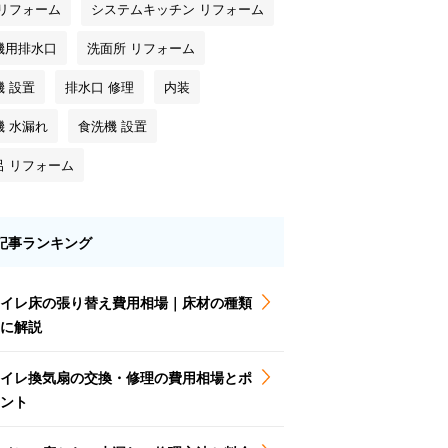
 リフォーム
システムキッチン リフォーム
機用排水口
洗面所 リフォーム
機 設置
排水口 修理
内装
機 水漏れ
食洗機 設置
呂 リフォーム
記事ランキング
イレ床の張り替え費用相場｜床材の種類
に解説
イレ換気扇の交換・修理の費用相場とポ
ント