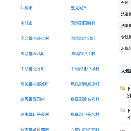
台所
沖縄市
豊見城市
洗濯
南城市
国頭郡国頭村
洗濯
食洗
国頭郡今帰仁村
国頭郡本部町
お風
国頭郡金武町
国頭郡伊江村
中頭郡北谷町
中頭郡北中城村
人気
島尻郡与那原町
島尻郡南風原町
ト
1
別
島尻郡粟国村
島尻郡渡名喜村
ト
2
島尻郡伊平屋村
島尻郡伊是名村
イ
宮古郡多良間村
八重山郡竹富町