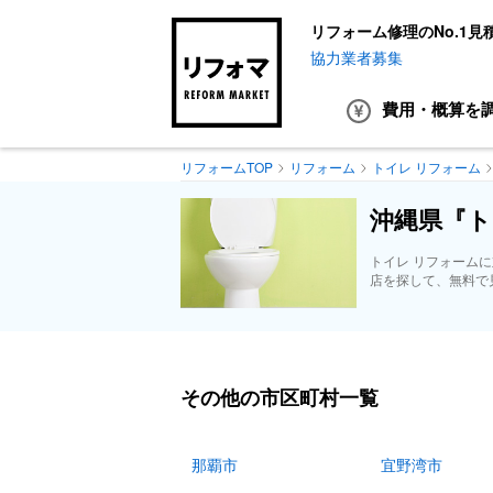
リフォーム修理のNo.1見
協力業者募集
費用・概算
を
リフォームTOP
リフォーム
トイレ リフォーム
沖縄県『ト
トイレ リフォーム
店を探して、無料で
その他の市区町村一覧
那覇市
宜野湾市