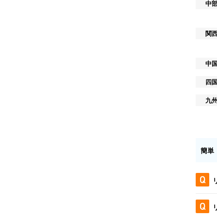
中
関
中
四
九
簡単