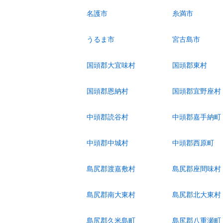
名護市
糸満市
うるま市
宮古島市
国頭郡大宜味村
国頭郡東村
国頭郡恩納村
国頭郡宜野座村
中頭郡読谷村
中頭郡嘉手納町
中頭郡中城村
中頭郡西原町
島尻郡渡嘉敷村
島尻郡座間味村
島尻郡南大東村
島尻郡北大東村
島尻郡久米島町
島尻郡八重瀬町