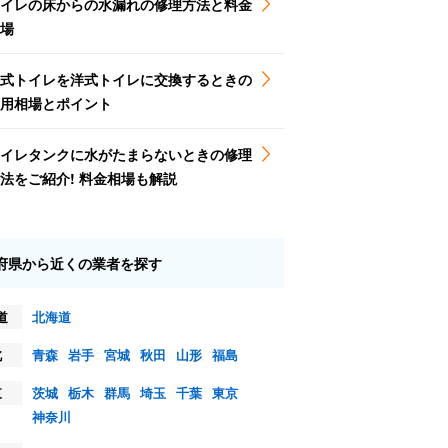
イレの床からの水漏れの修理方法と料金
場
式トイレを洋式トイレに交換するときの
用相場とポイント
イレタンクに水がたまらないときの修理
法をご紹介! 料金相場も解説
府県から近くの業者を探す
道
北海道
北
青森
岩手
宮城
秋田
山形
福島
東
茨城
栃木
群馬
埼玉
千葉
東京
神奈川