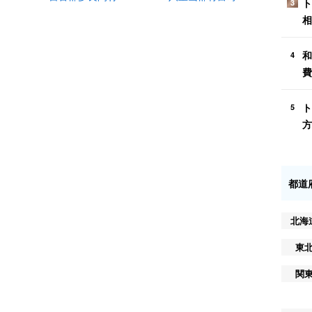
ト
3
相
和
4
費
ト
5
方
都道
北海
東
関