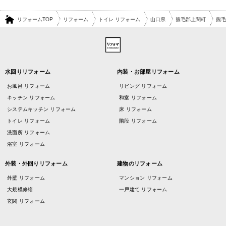
リフォームTOP
リフォーム
トイレ リフォーム
山口県
熊毛郡上関町
熊毛
水回りリフォーム
内装・お部屋リフォーム
お風呂 リフォーム
リビング リフォーム
キッチン リフォーム
和室 リフォーム
システムキッチン リフォーム
床 リフォーム
トイレ リフォーム
階段 リフォーム
洗面所 リフォーム
浴室 リフォーム
外装・外回りリフォーム
建物のリフォーム
外壁 リフォーム
マンション リフォーム
大規模修繕
一戸建て リフォーム
玄関 リフォーム