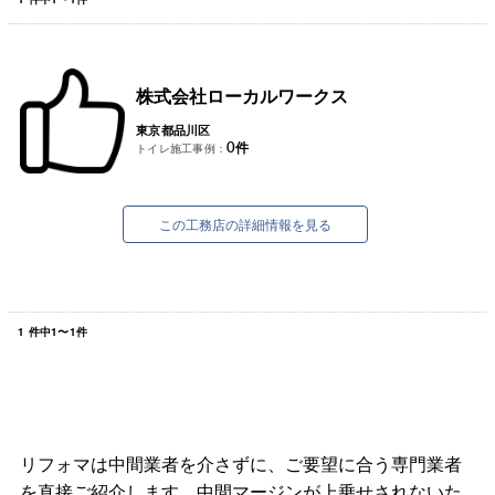
株式会社ローカルワークス
東京都品川区
0
件
トイレ施工事例：
この工務店の詳細情報を見る
1
件中
1
〜
1
件
リフォマは中間業者を介さずに、ご要望に合う専門業者
を直接ご紹介します。中間マージンが上乗せされないた