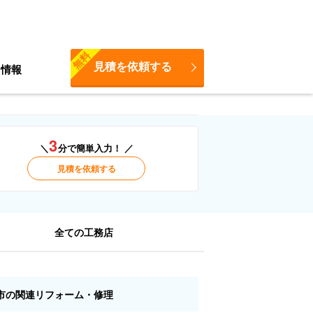
無料
見積を依頼する
ち情報
3
＼
分で簡単入力！ ／
見積を依頼する
全ての工務店
市の関連リフォーム・修理