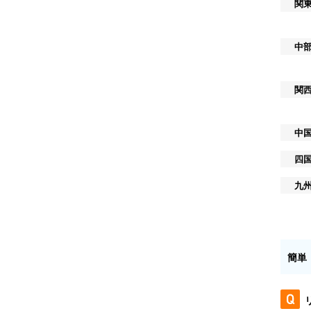
関
中
関
中
四
九
簡単