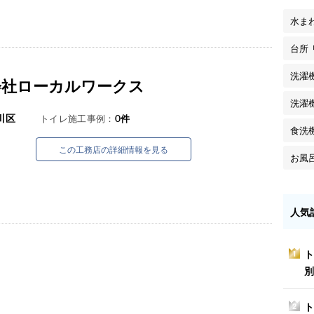
水ま
台所
洗濯
会社ローカルワークス
洗濯
川区
トイレ施工事例：
0
件
食洗
この工務店の詳細情報を見る
お風
人気
ト
1
別
ト
2