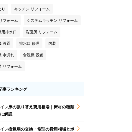
わり
キッチン リフォーム
 リフォーム
システムキッチン リフォーム
機用排水口
洗面所 リフォーム
機 設置
排水口 修理
内装
機 水漏れ
食洗機 設置
呂 リフォーム
記事ランキング
イレ床の張り替え費用相場｜床材の種類
に解説
イレ換気扇の交換・修理の費用相場とポ