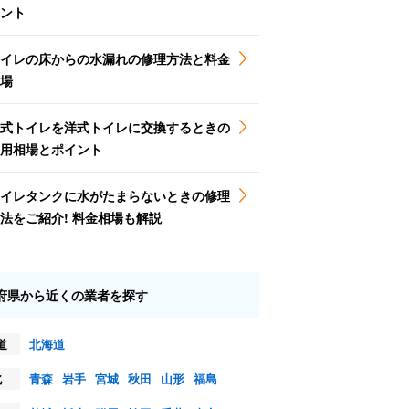
ント
イレの床からの水漏れの修理方法と料金
場
式トイレを洋式トイレに交換するときの
用相場とポイント
イレタンクに水がたまらないときの修理
法をご紹介! 料金相場も解説
府県から近くの業者を探す
道
北海道
北
青森
岩手
宮城
秋田
山形
福島