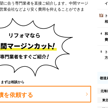
望に合う専門業者を直接ご紹介します。中間マージ
イ
営業会社などより安く費用を抑えることができま
ト
3
相
和
4
費
ト
5
方
都道
まずは相談から
北海
積を依頼する
東