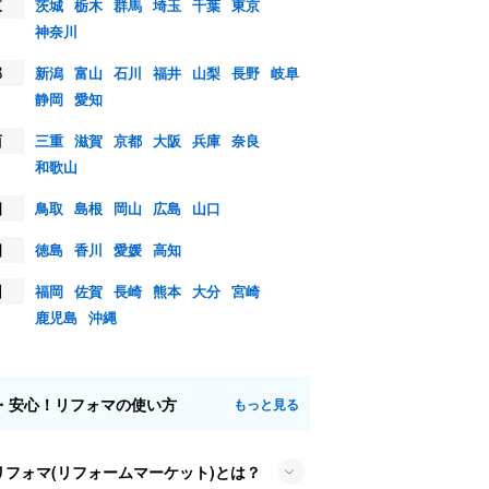
東
茨城
栃木
群馬
埼玉
千葉
東京
神奈川
部
新潟
富山
石川
福井
山梨
長野
岐阜
静岡
愛知
西
三重
滋賀
京都
大阪
兵庫
奈良
和歌山
国
鳥取
島根
岡山
広島
山口
国
徳島
香川
愛媛
高知
州
福岡
佐賀
長崎
熊本
大分
宮崎
鹿児島
沖縄
・安心！リフォマの使い方
もっと見る
リフォマ(リフォームマーケット)とは？