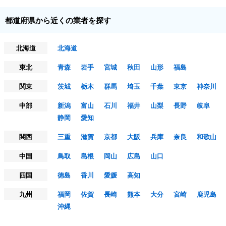
都道府県から近くの業者を探す
北海道
北海道
東北
青森
岩手
宮城
秋田
山形
福島
関東
茨城
栃木
群馬
埼玉
千葉
東京
神奈川
中部
新潟
富山
石川
福井
山梨
長野
岐阜
静岡
愛知
関西
三重
滋賀
京都
大阪
兵庫
奈良
和歌山
中国
鳥取
島根
岡山
広島
山口
四国
徳島
香川
愛媛
高知
九州
福岡
佐賀
長崎
熊本
大分
宮崎
鹿児島
沖縄