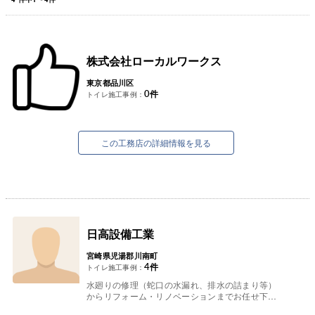
株式会社ローカルワークス
東京都品川区
0
件
トイレ施工事例：
この工務店の詳細情報を見る
日高設備工業
宮崎県児湯郡川南町
4
件
トイレ施工事例：
水廻りの修理（蛇口の水漏れ、排水の詰まり等）
からリフォーム・リノベーションまでお任せ下さ
い。