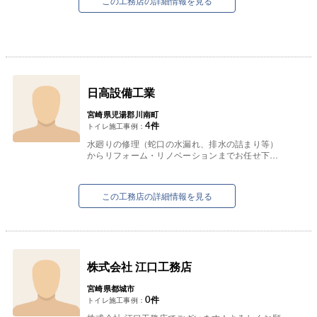
この工務店の詳細情報を見る
日高設備工業
宮崎県児湯郡川南町
4
件
トイレ施工事例：
水廻りの修理（蛇口の水漏れ、排水の詰まり等）
からリフォーム・リノベーションまでお任せ下さ
い。
手作り感のある個性的なキッチンや洗面所等もお
気軽に相談下さい。
この工務店の詳細情報を見る
株式会社 江口工務店
宮崎県都城市
0
件
トイレ施工事例：