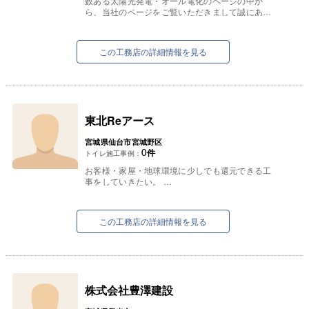
数ある太陽光発電・オール電化のページの中か
ら、当社のページをご覧いただきまして誠にあり
がとうございます。
また、当社の営業活動を日頃から応援してくださ
るお...
この工務店の詳細情報を見る
東北Reアース
宮城県仙台市宮城野区
0
件
トイレ施工事例：
お客様・家屋・地球環境に少しでも還元できる工
事をしていきたい。
まだまだ若輩者ではありますが、それこそが自分
自身の使命であると認識し、命懸けで取り組んで
います。...
この工務店の詳細情報を見る
株式会社豊澤建設