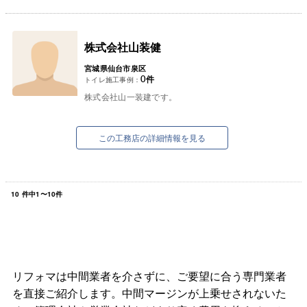
株式会社山装健
宮城県仙台市泉区
0
件
トイレ施工事例：
株式会社山一装建です。
この工務店の詳細情報を見る
10
件中
1
〜
10
件
リフォマは中間業者を介さずに、ご要望に合う専門業者
を直接ご紹介します。中間マージンが上乗せされないた