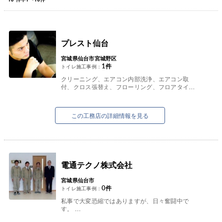
プレスト仙台
宮城県仙台市宮城野区
1
件
トイレ施工事例：
クリーニング、エアコン内部洗浄、エアコン取
付、クロス張替え、フローリング、フロアタイ
ル、給湯器交換から、外壁塗装、屋根葺き替えな
どの大工工事まで。
一括請負致し...
この工務店の詳細情報を見る
電通テクノ株式会社
宮城県仙台市
0
件
トイレ施工事例：
私事で大変恐縮ではありますが、日々奮闘中で
す。
皆様も日々奮闘されている事と思います。