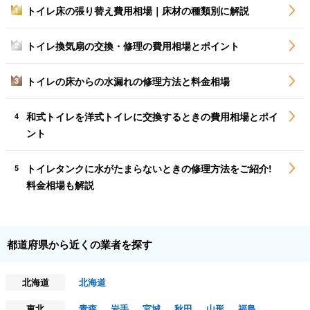
トイレ床の張り替え費用相場｜床材の種類別に解説
1
トイレ換気扇の交換・修理の費用相場とポイント
2
トイレの床からの水漏れの修理方法と料金相場
3
和式トイレを洋式トイレに交換するときの費用相場とポイ
4
ント
トイレタンクに水がたまらないときの修理方法をご紹介!
5
料金相場も解説
都道府県から近くの業者を探す
北海道
北海道
東北
青森
岩手
宮城
秋田
山形
福島