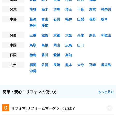
関東
茨城
栃木
群馬
埼玉
千葉
東京
神奈川
中部
新潟
富山
石川
福井
山梨
長野
岐阜
静岡
愛知
関西
三重
滋賀
京都
大阪
兵庫
奈良
和歌山
中国
鳥取
島根
岡山
広島
山口
四国
徳島
香川
愛媛
高知
九州
福岡
佐賀
長崎
熊本
大分
宮崎
鹿児島
沖縄
簡単・安心！リフォマの使い方
もっと見る
リフォマ(リフォームマーケット)とは？