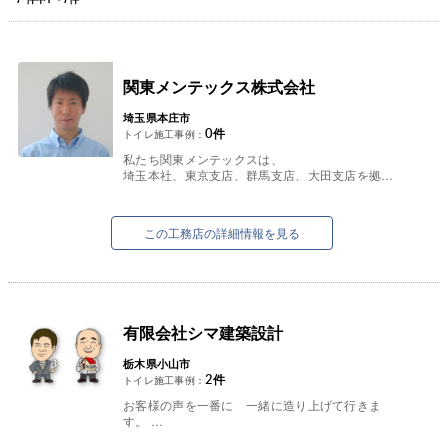
関東メンテックス株式会社
埼玉県本庄市
0
件
トイレ施工事例：
私たち関東メンテックスは、
埼玉本社、東京支店、群馬支店、大田支店を拠点
に関東一円のエリアで営業をしております。
戸建住宅の新築・リフォームや改修工事を行って...
この工務店の詳細情報を見る
有限会社シマ建築設計
栃木県小山市
2
件
トイレ施工事例：
お客様の声を一番に 一緒に造り上げて行きま
す。
どんな時にでも健康・家族・笑顔 地域で一番の