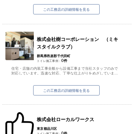
工務店を目指します・
有限会社シマ建築設計です。よろしくお願いしま
この工務店の詳細情報を見る
す。
株式会社樹コーポレーション （ミキ
スタイルクラブ）
群馬県邑楽郡千代田町
0
件
トイレ施工事例：
住宅・店舗の内装工事全般から設備工事まで当社スタッフのみで
対応しています。迅速な対応、丁寧な仕上がりをめざしていま
す。肩肘はらず接し、お客様に喜ばれる仕事、お客様...
この工務店の詳細情報を見る
株式会社ローカルワークス
東京都品川区
0
件
トイレ施工事例：