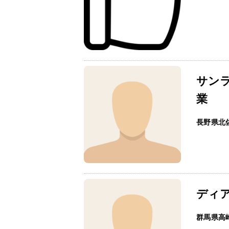
サン
業
長野県北
ディ
群馬県高