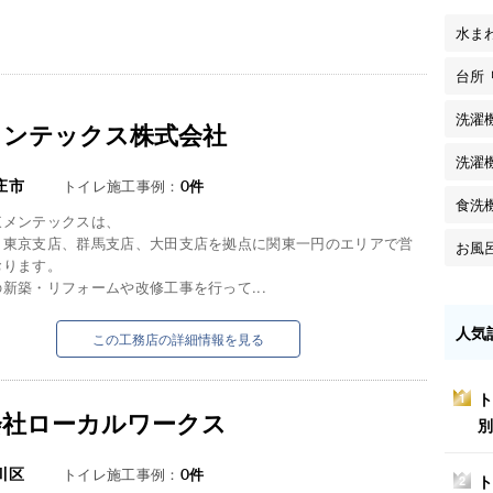
水ま
台所
洗濯
メンテックス株式会社
洗濯
庄市
トイレ施工事例：
0
件
食洗
東メンテックスは、
、東京支店、群馬支店、大田支店を拠点に関東一円のエリアで営
お風
おります。
新築・リフォームや改修工事を行って...
人気
この工務店の詳細情報を見る
ト
1
会社ローカルワークス
別
川区
トイレ施工事例：
0
件
ト
2