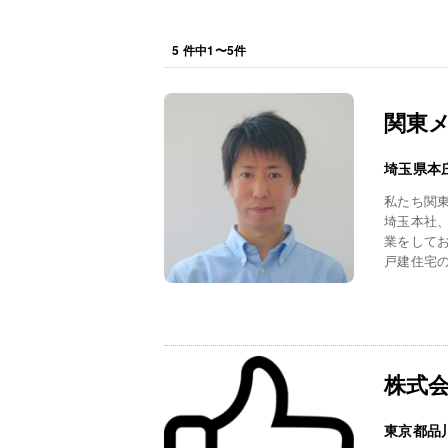
5
件中
1
〜
5
件
関東
埼玉県本
私たち関
埼玉本社
業をして
戸建住宅の
株式
東京都品