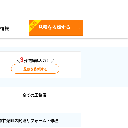
無料
見積を依頼する
ち情報
3
＼
分で簡単入力！ ／
見積を依頼する
全ての工務店
郡甘楽町の関連リフォーム・修理