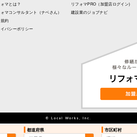
フォマとは？
リフォマPRO
（加盟店ログイン)
フォマコンサルタント（ナベさん）
建設業のジョブナビ
用規約
ライバシーポリシー
© Local Works, Inc.
都道府県
市区町村
お住まい近くの
見積を依頼する