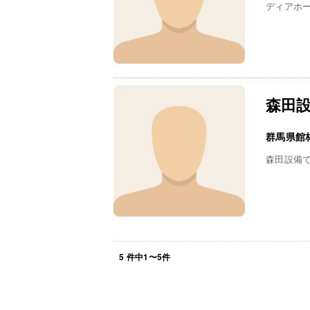
ディアホ
森田
群馬県館
森田設備
5
件中
1
〜
5
件