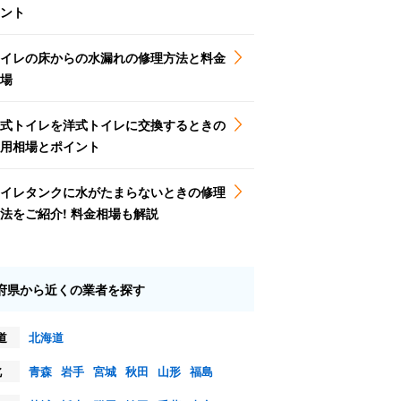
ント
イレの床からの水漏れの修理方法と料金
場
式トイレを洋式トイレに交換するときの
用相場とポイント
イレタンクに水がたまらないときの修理
法をご紹介! 料金相場も解説
府県から近くの業者を探す
道
北海道
北
青森
岩手
宮城
秋田
山形
福島