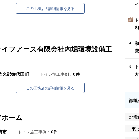
イ
この工務店の詳細情報を見る
ト
3
相
和
4
ライフアース有限会社内堀環境設備工
費
ト
5
方
佐久郡御代田町
トイレ施工事例：
0
件
この工務店の詳細情報を見る
都道
アホーム
北海
東
崎市
トイレ施工事例：
0
件