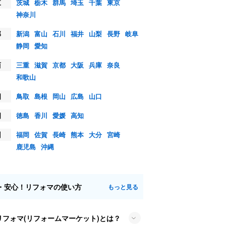
東
茨城
栃木
群馬
埼玉
千葉
東京
神奈川
部
新潟
富山
石川
福井
山梨
長野
岐阜
静岡
愛知
西
三重
滋賀
京都
大阪
兵庫
奈良
和歌山
国
鳥取
島根
岡山
広島
山口
国
徳島
香川
愛媛
高知
州
福岡
佐賀
長崎
熊本
大分
宮崎
鹿児島
沖縄
・安心！リフォマの使い方
もっと見る
リフォマ(リフォームマーケット)とは？