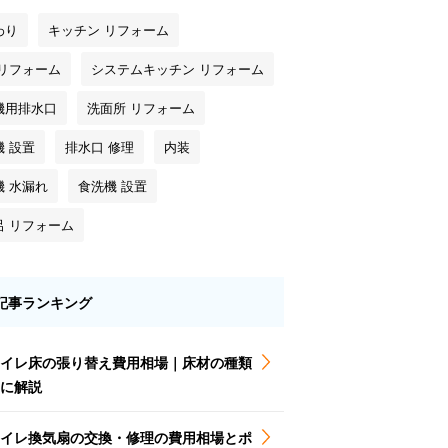
わり
キッチン リフォーム
 リフォーム
システムキッチン リフォーム
機用排水口
洗面所 リフォーム
機 設置
排水口 修理
内装
機 水漏れ
食洗機 設置
呂 リフォーム
記事ランキング
イレ床の張り替え費用相場｜床材の種類
に解説
イレ換気扇の交換・修理の費用相場とポ