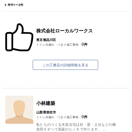
2
件中
1
〜
2
件
株式会社ローカルワークス
東京都品川区
0
件
トイレ水漏れ・つまり施工事例：
この工務店の詳細情報を見る
小林建築
山梨県笛吹市
0
件
トイレ水漏れ・つまり施工事例：
私たちのつくる木造住宅は柱・梁・土台などの構
造部をすべて国産のヒノキで作ります。