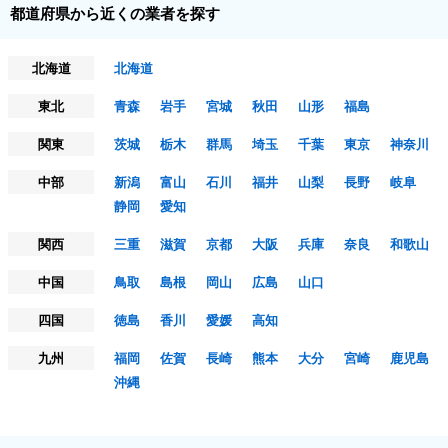
都道府県から近くの業者を探す
北海道
北海道
東北
青森
岩手
宮城
秋田
山形
福島
関東
茨城
栃木
群馬
埼玉
千葉
東京
神奈川
中部
新潟
富山
石川
福井
山梨
長野
岐阜
静岡
愛知
関西
三重
滋賀
京都
大阪
兵庫
奈良
和歌山
中国
鳥取
島根
岡山
広島
山口
四国
徳島
香川
愛媛
高知
九州
福岡
佐賀
長崎
熊本
大分
宮崎
鹿児島
沖縄