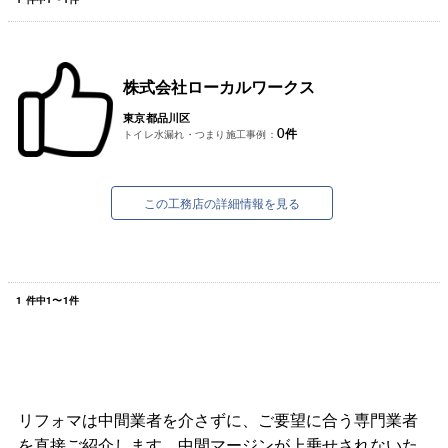
株式会社ローカルワークス
東京都品川区
0
件
トイレ水漏れ・つまり施工事例：
この工務店の詳細情報を見る
1
件中
1
〜
1
件
リフォマは中間業者を介さずに、ご要望に合う専門業者
を直接ご紹介します。中間マージンが上乗せされないた