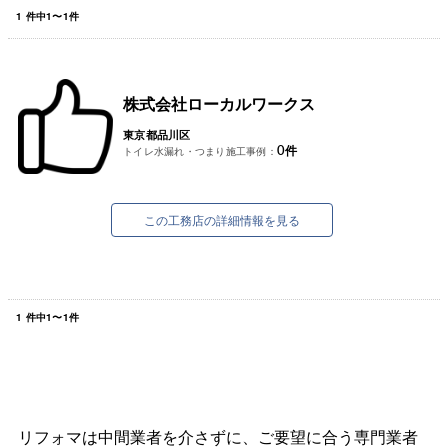
1
件中
1
〜
1
件
株式会社ローカルワークス
東京都品川区
0
件
トイレ水漏れ・つまり施工事例：
この工務店の詳細情報を見る
1
件中
1
〜
1
件
リフォマは中間業者を介さずに、ご要望に合う専門業者