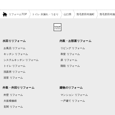
リフォームTOP
トイレ 水漏れ・つまり
山口県
熊毛郡田布施町
熊毛郡田布施
水回りリフォーム
内装・お部屋リフォーム
お風呂 リフォーム
リビング リフォーム
キッチン リフォーム
和室 リフォーム
システムキッチン リフォーム
床 リフォーム
トイレ リフォーム
階段 リフォーム
洗面所 リフォーム
浴室 リフォーム
外装・外回りリフォーム
建物のリフォーム
外壁 リフォーム
マンション リフォーム
大規模修繕
一戸建て リフォーム
玄関 リフォーム