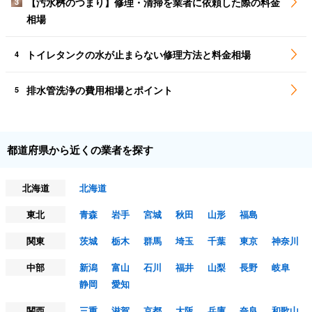
【汚水桝のつまり】修理・清掃を業者に依頼した際の料金
3
相場
トイレタンクの水が止まらない修理方法と料金相場
4
排水管洗浄の費用相場とポイント
5
都道府県から近くの業者を探す
北海道
北海道
東北
青森
岩手
宮城
秋田
山形
福島
関東
茨城
栃木
群馬
埼玉
千葉
東京
神奈川
中部
新潟
富山
石川
福井
山梨
長野
岐阜
静岡
愛知
関西
三重
滋賀
京都
大阪
兵庫
奈良
和歌山