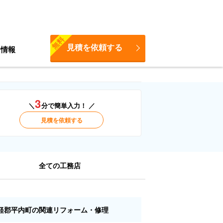
無料
見積を依頼する
ち情報
3
＼
分で簡単入力！ ／
見積を依頼する
全ての工務店
軽郡平内町の関連リフォーム・修理