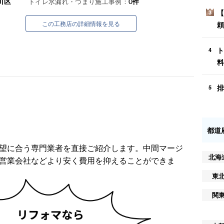
川区
トイレ水漏れ・つまり施工事例：
0
件
【
3
この工務店の詳細情報を見る
頼
ト
4
料
排
5
都道
望に合う専門業者を直接ご紹介します。中間マージ
北海
営業会社などより安く費用を抑えることができま
東
関