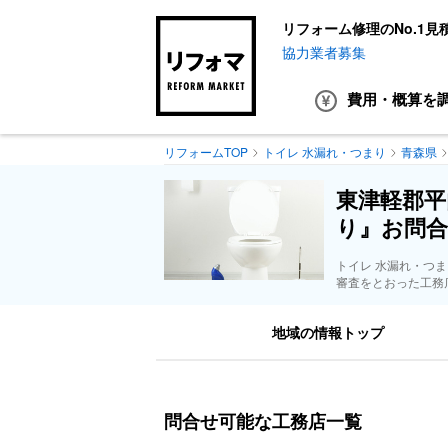
リフォーム修理のNo.1見
協力業者募集
費用・概算
を
リフォームTOP
トイレ 水漏れ・つまり
青森県
東津軽郡平
り』お問合
トイレ 水漏れ・つ
審査をとおった工務
地域の情報トップ
問合せ可能な工務店一覧