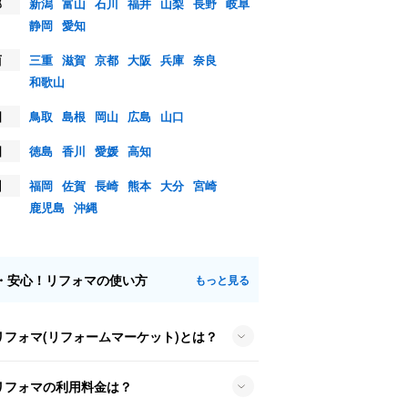
部
新潟
富山
石川
福井
山梨
長野
岐阜
静岡
愛知
西
三重
滋賀
京都
大阪
兵庫
奈良
和歌山
国
鳥取
島根
岡山
広島
山口
国
徳島
香川
愛媛
高知
州
福岡
佐賀
長崎
熊本
大分
宮崎
鹿児島
沖縄
・安心！リフォマの使い方
もっと見る
リフォマ(リフォームマーケット)とは？
リフォマの利用料金は？