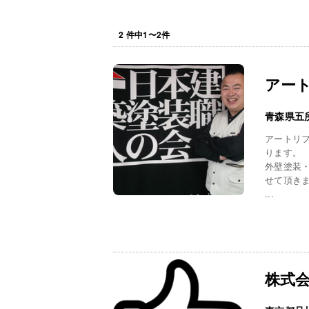
2
件中
1
〜
2
件
アー
青森県五
アートリ
ります。
外壁塗装
せて頂き
...
株式