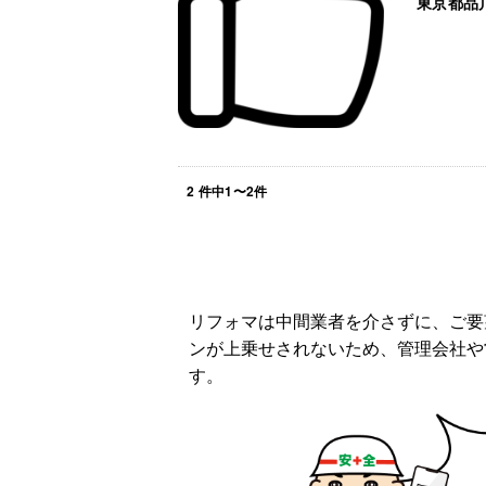
東京都品
2
件中
1
〜
2
件
リフォマは中間業者を介さずに、ご要
ンが上乗せされないため、管理会社や
す。