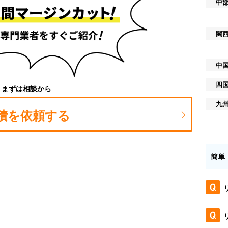
中
関
中
四
まずは相談から
九
積を依頼する
簡単