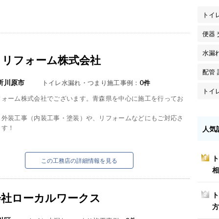
トイ
便器 
水漏
トリフォーム株式会社
配管 
所川原市
トイレ水漏れ・つまり施工事例：
0
件
トイ
フォーム株式会社でございます。青森県を中心に施工を行ってお
・外装工事（内装工事・塗装）や、リフォームなどにもご対応さ
ます！
人気
ト
1
この工務店の詳細情報を見る
相
会社ローカルワークス
ト
2
方