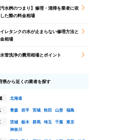
汚水桝のつまり】修理・清掃を業者に依
した際の料金相場
イレタンクの水が止まらない修理方法と
金相場
水管洗浄の費用相場とポイント
府県から近くの業者を探す
道
北海道
北
青森
岩手
宮城
秋田
山形
福島
東
茨城
栃木
群馬
埼玉
千葉
東京
神奈川