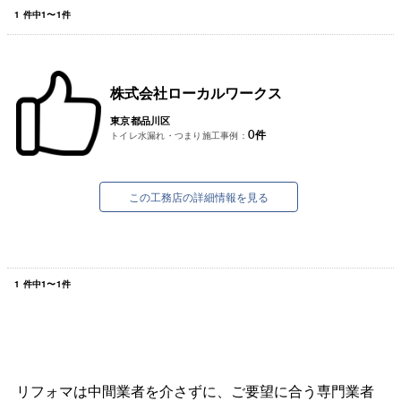
1
件中
1
〜
1
件
株式会社ローカルワークス
東京都品川区
0
件
トイレ水漏れ・つまり施工事例：
この工務店の詳細情報を見る
1
件中
1
〜
1
件
リフォマは中間業者を介さずに、ご要望に合う専門業者