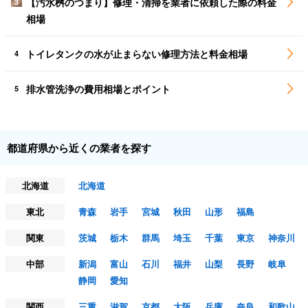
【汚水桝のつまり】修理・清掃を業者に依頼した際の料金
3
相場
トイレタンクの水が止まらない修理方法と料金相場
4
排水管洗浄の費用相場とポイント
5
都道府県から近くの業者を探す
北海道
北海道
東北
青森
岩手
宮城
秋田
山形
福島
関東
茨城
栃木
群馬
埼玉
千葉
東京
神奈川
中部
新潟
富山
石川
福井
山梨
長野
岐阜
静岡
愛知
関西
三重
滋賀
京都
大阪
兵庫
奈良
和歌山