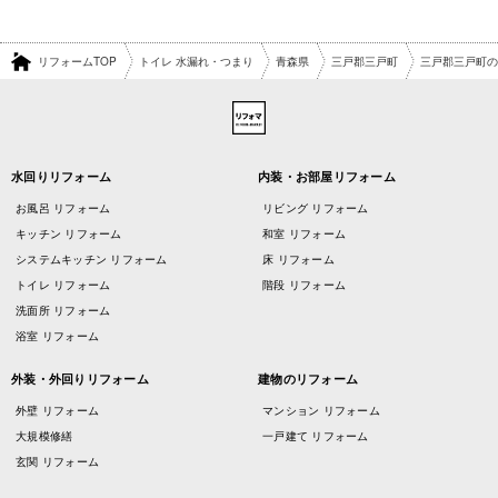
リフォームTOP
トイレ 水漏れ・つまり
青森県
三戸郡三戸町
三戸郡三戸町の
水回りリフォーム
内装・お部屋リフォーム
お風呂 リフォーム
リビング リフォーム
キッチン リフォーム
和室 リフォーム
システムキッチン リフォーム
床 リフォーム
トイレ リフォーム
階段 リフォーム
洗面所 リフォーム
浴室 リフォーム
外装・外回りリフォーム
建物のリフォーム
外壁 リフォーム
マンション リフォーム
大規模修繕
一戸建て リフォーム
玄関 リフォーム