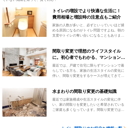
トイレの増設でより快適な生活に！
費用相場と増設時の注意点もご紹介
家族の人数が多いと、必ずといっていいほど揉
める原因になるのがトイレ問題ですよね。朝の
支度やトイレの奪い合いになることもありま
す。そういう...
間取り変更で理想のライフスタイル
に。初心者でもわかる、マンション間
取り変更の基礎知識
最近では、戸建て住宅に限らずマンションで暮
らしている方も、家族の生活スタイルの変化に
伴い、間取り変更をするケースが増えてきてい
るようです...
水まわりの間取り変更の基礎知識
最近では家族構成や生活スタイルの変化に伴
い、家の間取りを変更したいと希望されている
ご家庭も多くなっています。間取り変更では特
に、システム...