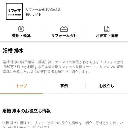
リフォーム修理のNo.1見
積りサイト
費用・概算
リフォーム会社
お役立ち情報
浴槽 排水
浴槽 排水
の費用相場・基礎知識・オススメの商品がわかります！リフォマは毎
月60万人以上が利用する日本最大級リフォーム見積りサイト。リフォマの審査
基準に合格したお近くの専門業者を無料でご紹介します。
トップ
事例
お役立ち
浴槽 排水のお役立ち情報
浴槽 排水
に関する、リフォマ独自のお役立ち情報をご紹介。意外と知られてい
ない知識を知って、賢く対応！