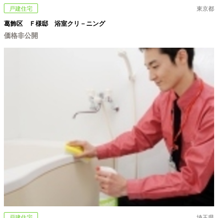
戸建住宅
東京都
葛飾区 Ｆ様邸 浴室クリ－ニング
価格非公開
戸建住宅
埼玉県