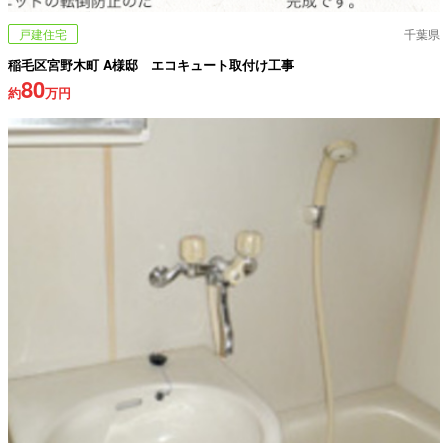
戸建住宅
千葉県
稲毛区宮野木町 A様邸 エコキュート取付け工事
80
約
万円