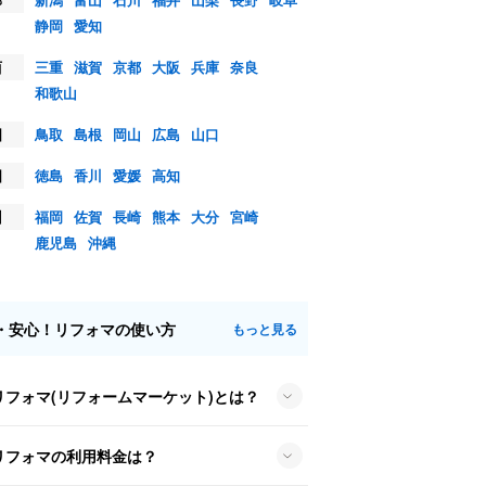
静岡
愛知
西
三重
滋賀
京都
大阪
兵庫
奈良
和歌山
国
鳥取
島根
岡山
広島
山口
国
徳島
香川
愛媛
高知
州
福岡
佐賀
長崎
熊本
大分
宮崎
鹿児島
沖縄
・安心！リフォマの使い方
もっと見る
リフォマ(リフォームマーケット)とは？
リフォマの利用料金は？