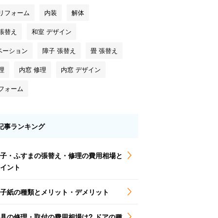
 リフォーム
内装
解体
 張替え
和室 デザイン
ベーション
障子 張替え
畳 張替え
理
内窓 修理
内窓 デザイン
リフォーム
記事ランキング
子・ふすまの張替え・修理の費用相場と
イント
子紙の種類とメリット・デメリット
具の修理・取付の費用相場は? ドアの種