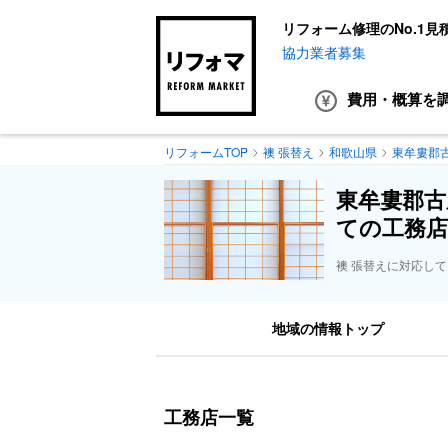
リフォーム修理のNo.1見
協力業者募集
費用・概算
を
リフォームTOP
襖 張替え
和歌山県
東牟婁郡
東牟婁郡古
ての工務店
襖 張替えに対応し
地域の情報トップ
工務店一覧