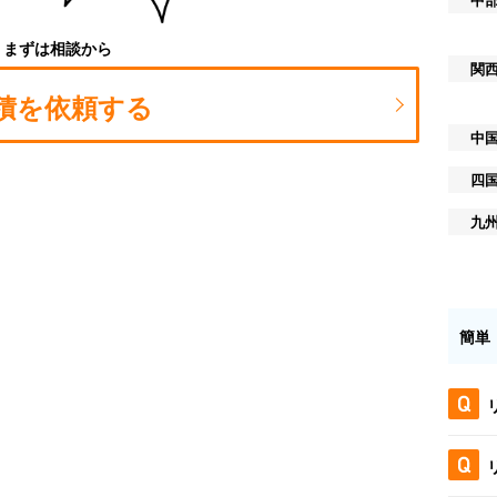
まずは相談から
関
積を依頼する
中
四
九
簡単