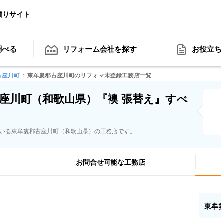
積りサイト
調べる
リフォーム会社
を探す
お役立
古座川町
東牟婁郡古座川町のリフォマ未登録工務店一覧
座川町（和歌山県）『襖 張替え』すべ
ている東牟婁郡古座川町（和歌山県）の工務店です。
お問合せ可能な工務店
東牟