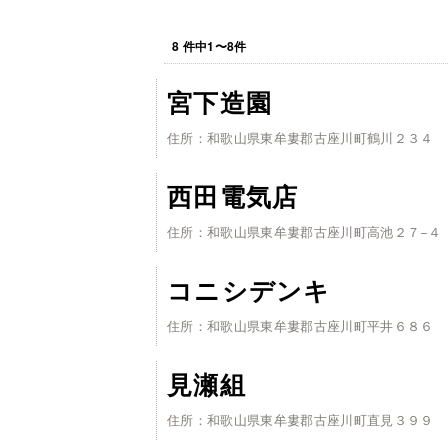
8
件中
1
〜
8
件
宮下造園
住所：和歌山県東牟婁郡古座川町鶴川２３４
西田電気店
住所：和歌山県東牟婁郡古座川町高池２７−４
コニシデンキ
住所：和歌山県東牟婁郡古座川町平井６８６
見瀬組
住所：和歌山県東牟婁郡古座川町直見３９９