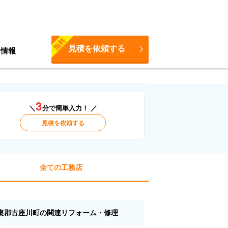
無料
見積を依頼する
ち情報
3
＼
分で簡単入力！ ／
見積を依頼する
全ての工務店
婁郡古座川町の関連リフォーム・修理