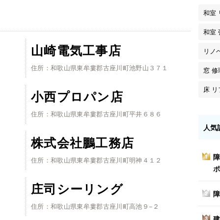
和室
和室
山崎電気工事店
リノ
住所：和歌山県東牟婁郡古座川町池野山３７１
窓 修
床 
小西プロパン店
住所：和歌山県東牟婁郡古座川町平井６８６
人気
株式会社鵬工務店
障
1
住所：和歌山県東牟婁郡古座川町明神４１２
ポ
庄司シーリング
障
2
住所：和歌山県東牟婁郡古座川町高池９−２
建
3