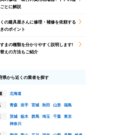
ごとに解説
くの建具屋さんに修理・補修を依頼する
きのポイント
すまの種類を分かりやすく説明します!
替えの方法もご紹介
府県から近くの業者を探す
道
北海道
北
青森
岩手
宮城
秋田
山形
福島
東
茨城
栃木
群馬
埼玉
千葉
東京
神奈川
部
新潟
富山
石川
福井
山梨
長野
岐阜