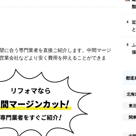
類
近
4
と
ふ
5
望に合う専門業者を直接ご紹介します。中間マージ
張
営業会社などより安く費用を抑えることができま
都道
北海
東
関
中