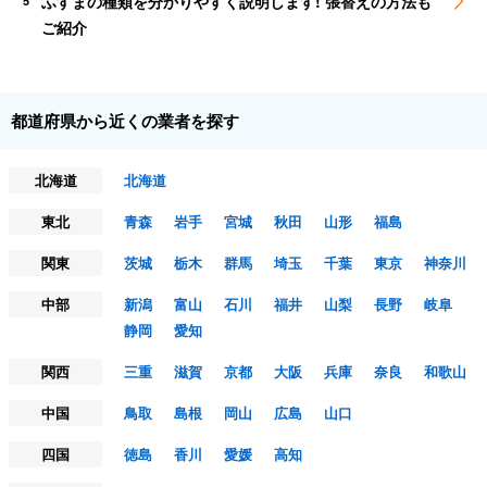
ふすまの種類を分かりやすく説明します! 張替えの方法も
5
ご紹介
都道府県から近くの業者を探す
北海道
北海道
東北
青森
岩手
宮城
秋田
山形
福島
関東
茨城
栃木
群馬
埼玉
千葉
東京
神奈川
中部
新潟
富山
石川
福井
山梨
長野
岐阜
静岡
愛知
関西
三重
滋賀
京都
大阪
兵庫
奈良
和歌山
中国
鳥取
島根
岡山
広島
山口
四国
徳島
香川
愛媛
高知