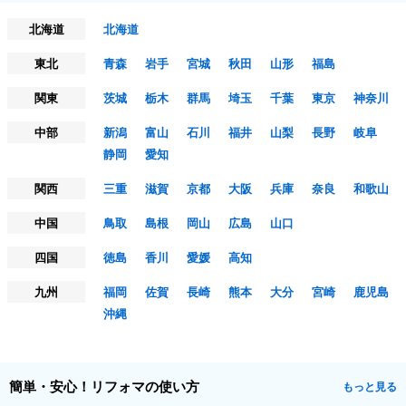
北海道
北海道
東北
青森
岩手
宮城
秋田
山形
福島
関東
茨城
栃木
群馬
埼玉
千葉
東京
神奈川
中部
新潟
富山
石川
福井
山梨
長野
岐阜
静岡
愛知
関西
三重
滋賀
京都
大阪
兵庫
奈良
和歌山
中国
鳥取
島根
岡山
広島
山口
四国
徳島
香川
愛媛
高知
九州
福岡
佐賀
長崎
熊本
大分
宮崎
鹿児島
沖縄
簡単・安心！リフォマの使い方
もっと見る