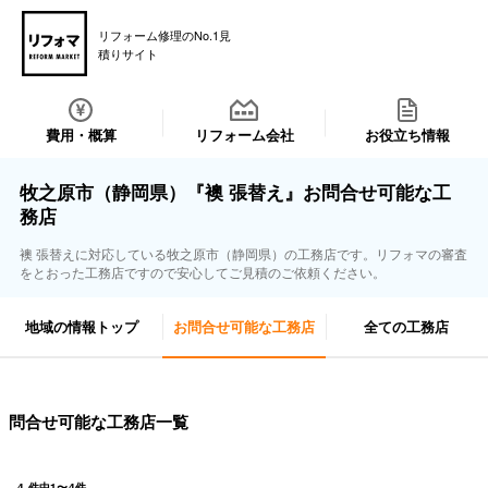
リフォーム修理のNo.1見
積りサイト
費用・概算
リフォーム会社
お役立ち情報
牧之原市（静岡県）『襖 張替え』お問合せ可能な工
務店
襖 張替えに対応している牧之原市（静岡県）の工務店です。リフォマの審査
をとおった工務店ですので安心してご見積のご依頼ください。
地域の情報トップ
お問合せ可能な工務店
全ての工務店
問合せ可能な工務店一覧
4
件中
1
〜
4
件