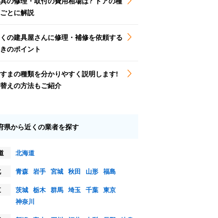
具の修理・取付の費用相場は? ドアの種
ごとに解説
くの建具屋さんに修理・補修を依頼する
きのポイント
すまの種類を分かりやすく説明します!
替えの方法もご紹介
府県から近くの業者を探す
道
北海道
北
青森
岩手
宮城
秋田
山形
福島
東
茨城
栃木
群馬
埼玉
千葉
東京
神奈川