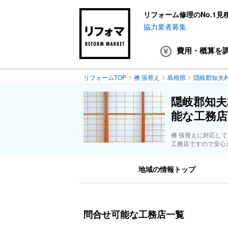
リフォーム修理のNo.1見
協力業者募集
費用・概算
を
リフォームTOP
襖 張替え
島根県
隠岐郡知夫
隠岐郡知夫
能な工務店
襖 張替えに対応し
工務店ですので安心
地域の情報トップ
問合せ可能な工務店一覧