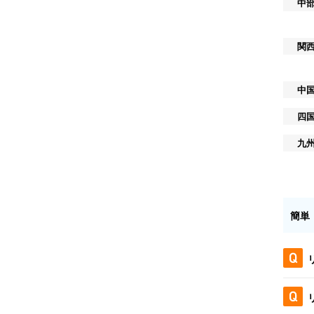
中
関
中
四
九
簡単