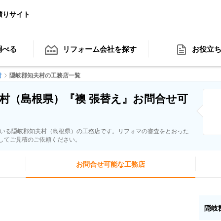
積りサイト
調べる
リフォーム会社
を探す
お役立
村
隠岐郡知夫村の工務店一覧
村（島根県）『襖 張替え』お問合せ可
ている隠岐郡知夫村（島根県）の工務店です。リフォマの審査をとおった
してご見積のご依頼ください。
お問合せ可能な工務店
隠岐