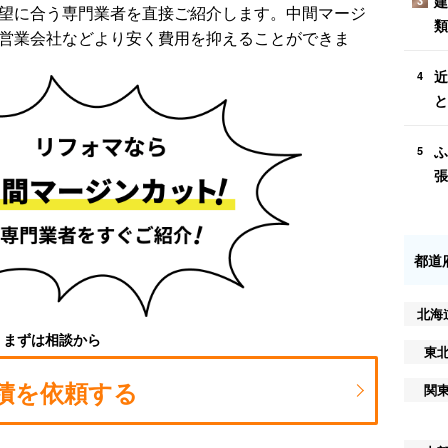
建
3
望に合う専門業者を直接ご紹介します。中間マージ
類
営業会社などより安く費用を抑えることができま
近
4
と
ふ
5
張
都道
北海
まずは相談から
東
積を依頼する
関