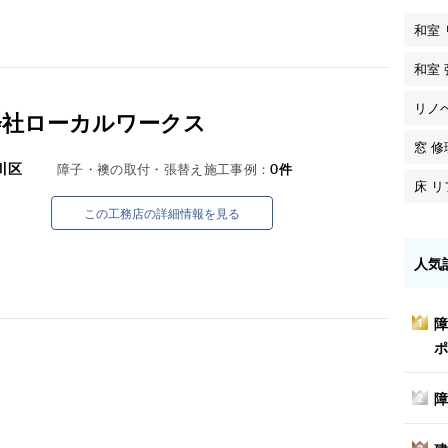
和室
和室
リノ
会社ローカルワークス
窓 修
川区
障子・襖の取付・張替え施工事例：
0
件
床 
この工務店の詳細情報を見る
人気
障
1
ポ
障
2