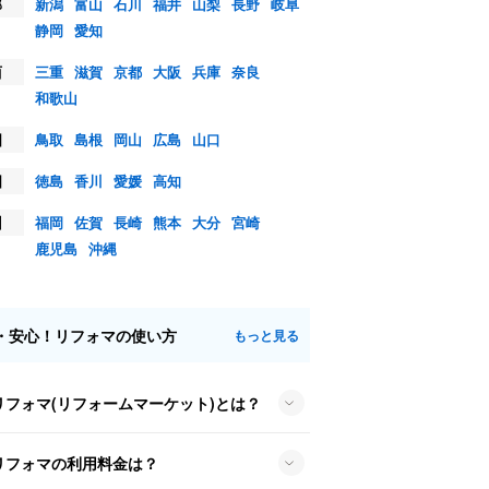
部
新潟
富山
石川
福井
山梨
長野
岐阜
静岡
愛知
西
三重
滋賀
京都
大阪
兵庫
奈良
和歌山
国
鳥取
島根
岡山
広島
山口
国
徳島
香川
愛媛
高知
州
福岡
佐賀
長崎
熊本
大分
宮崎
鹿児島
沖縄
・安心！リフォマの使い方
もっと見る
リフォマ(リフォームマーケット)とは？
リフォマの利用料金は？