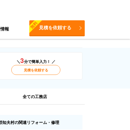
無料
見積を依頼する
ち情報
3
＼
分で簡単入力！ ／
見積を依頼する
全ての工務店
郡知夫村の関連リフォーム・修理