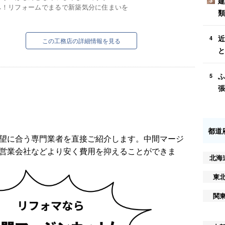
建
3
へ！リフォームでまるで新築気分に住まいを
類
近
4
この工務店の詳細情報を見る
と
ふ
5
張
都道
望に合う専門業者を直接ご紹介します。中間マージ
営業会社などより安く費用を抑えることができま
北海
東
関