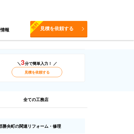
無料
見積を依頼する
ち情報
3
＼
分で簡単入力！ ／
見積を依頼する
全ての工務店
郡勝央町の関連リフォーム・修理