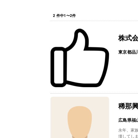
2
件中
1
〜
2
件
株式
東京都品
稀那
広島県福
永年、家
壊してし