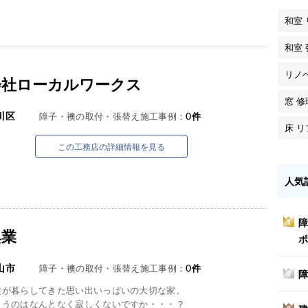
和室
和室
リノ
会社ローカルワークス
窓 修
川区
障子・襖の取付・張替え施工事例：
0
件
床 
この工務店の詳細情報を見る
人気
障
1
興業
ポ
山市
障子・襖の取付・張替え施工事例：
0
件
障
2
族が暮らしてきた思い出いっぱいの大切な家。
まうのはなんとなく寂しくないですか・・・？