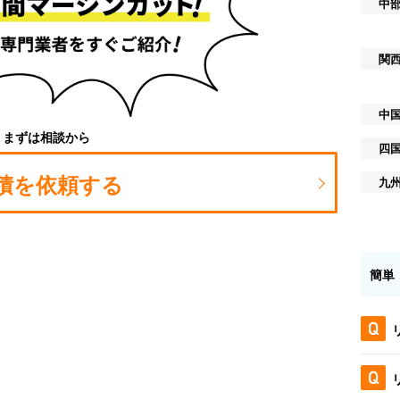
中
関
中
まずは相談から
四
積を依頼する
九
簡単