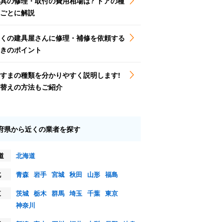
具の修理・取付の費用相場は? ドアの種
ごとに解説
くの建具屋さんに修理・補修を依頼する
きのポイント
すまの種類を分かりやすく説明します!
替えの方法もご紹介
府県から近くの業者を探す
道
北海道
北
青森
岩手
宮城
秋田
山形
福島
東
茨城
栃木
群馬
埼玉
千葉
東京
神奈川