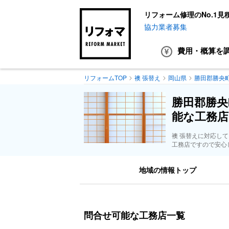
リフォーム修理のNo.1見
協力業者募集
費用・概算
を
リフォームTOP
襖 張替え
岡山県
勝田郡勝央
勝田郡勝央
能な工務店
襖 張替えに対応し
工務店ですので安心
地域の情報トップ
問合せ可能な工務店一覧