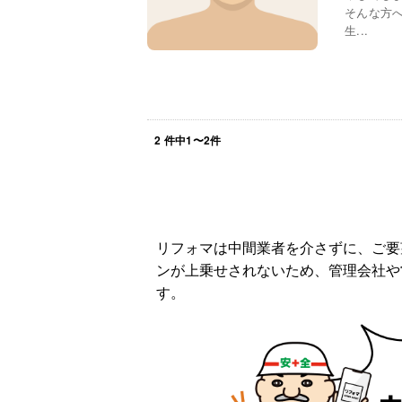
そんな方
生...
2
件中
1
〜
2
件
リフォマは中間業者を介さずに、ご要
ンが上乗せされないため、管理会社や
す。