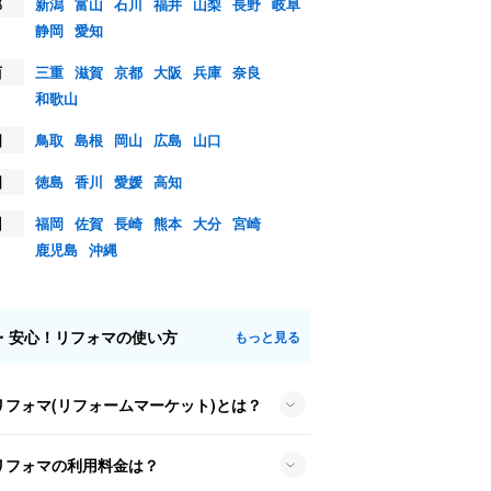
部
新潟
富山
石川
福井
山梨
長野
岐阜
静岡
愛知
西
三重
滋賀
京都
大阪
兵庫
奈良
和歌山
国
鳥取
島根
岡山
広島
山口
国
徳島
香川
愛媛
高知
州
福岡
佐賀
長崎
熊本
大分
宮崎
鹿児島
沖縄
・安心！リフォマの使い方
もっと見る
リフォマ(リフォームマーケット)とは？
リフォマの利用料金は？