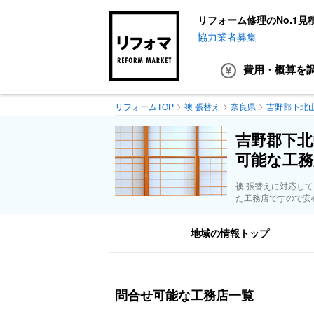
リフォーム修理のNo.1見
協力業者募集
費用・概算
を
リフォームTOP
襖 張替え
奈良県
吉野郡下北
吉野郡下北
可能な工務
襖 張替えに対応し
た工務店ですので安
地域の情報トップ
問合せ可能な工務店一覧