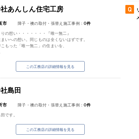
会社あんしん住宅工房
阪市
障子・襖の取付・張替え施工事例：
0
件
くりの想い・・・・・・・『唯一無二』
住まいへの想い。同じものは全くないはずです。
がこもった「唯一無二」の住まいを、
.
この工務店の詳細情報を見る
会社島田
所市
障子・襖の取付・張替え施工事例：
0
件
島田です。
この工務店の詳細情報を見る