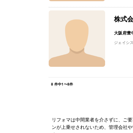
株式
大阪府豊
ジェイシ
8
件中
1
〜
8
件
リフォマは中間業者を介さずに、ご要
ンが上乗せされないため、管理会社や