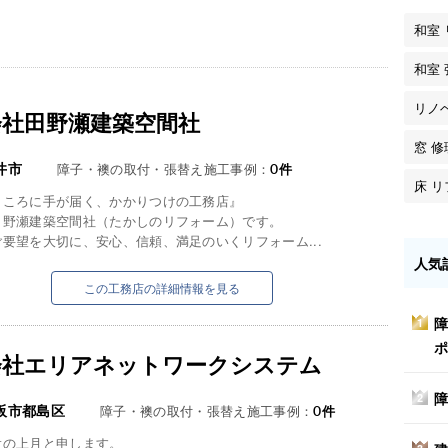
和室
和室
リノ
会社田野瀬建築空間社
窓 修
井市
障子・襖の取付・張替え施工事例：
0
件
床 
ところに手が届く、かかりつけの工務店』
田野瀬建築空間社（たかしのリフォーム）です。
要望を大切に、安心、信頼、満足のいくリフォーム...
人気
この工務店の詳細情報を見る
障
1
ポ
会社エリアネットワークシステム
障
2
阪市都島区
障子・襖の取付・張替え施工事例：
0
件
役の上月と申します。