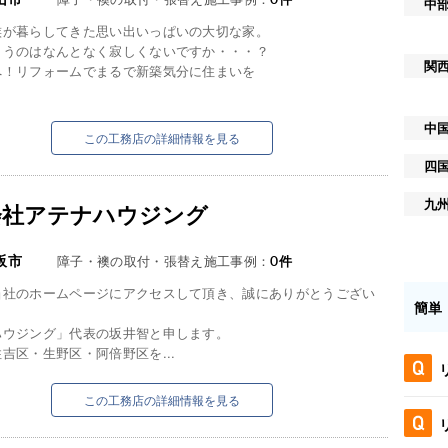
中
族が暮らしてきた思い出いっぱいの大切な家。
まうのはなんとなく寂しくないですか・・・？
関
へ！リフォームでまるで新築気分に住まいを
中
この工務店の詳細情報を見る
四
九
会社アテナハウジング
阪市
障子・襖の取付・張替え施工事例：
0
件
当社のホームページにアクセスして頂き、誠にありがとうござい
簡単
ハウジング」代表の坂井智と申します。
吉区・生野区・阿倍野区を...
この工務店の詳細情報を見る