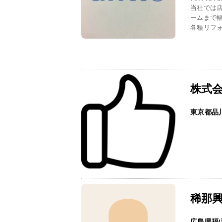
当社では
ームまで
各種リフォ
株式
東京都品
稀那
広島県福