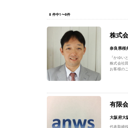
8
件中
1
〜
8
件
株式
奈良県桜
『かゆい
株式会社
お客様のご
有限
大阪府大
代表取締