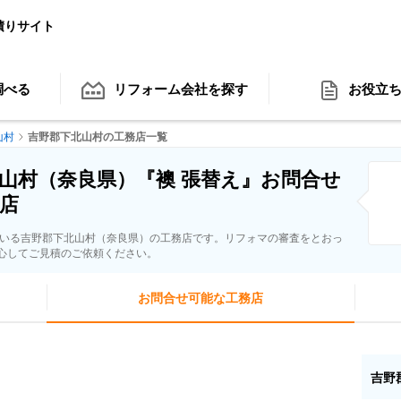
積りサイト
調べる
リフォーム会社
を探す
お役立
山村
吉野郡下北山村の工務店一覧
山村（奈良県）『襖 張替え』お問合せ
店
ている吉野郡下北山村（奈良県）の工務店です。リフォマの審査をとおっ
心してご見積のご依頼ください。
お問合せ可能な工務店
吉野