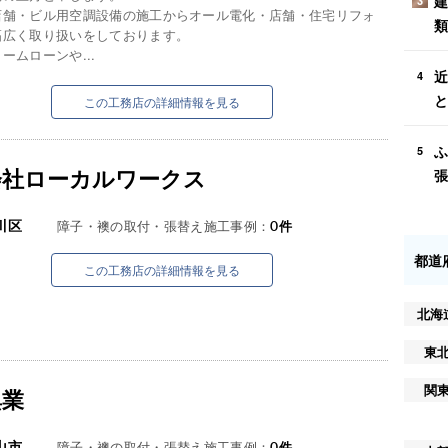
建
3
店舗・ビル用空調設備の施工からオール電化・店舗・住宅リフォ
類
幅広く取り扱いをしております。
ームローンや...
近
4
と
この工務店の詳細情報を見る
ふ
5
会社ローカルワークス
張
川区
障子・襖の取付・張替え施工事例：
0
件
都道
この工務店の詳細情報を見る
北海
東
関
興業
山市
障子・襖の取付・張替え施工事例：
0
件