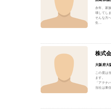
永年、家
壊してし
そんな方
生...
株式
大阪府大
この度は
ます。
「アテナ
当社は東住