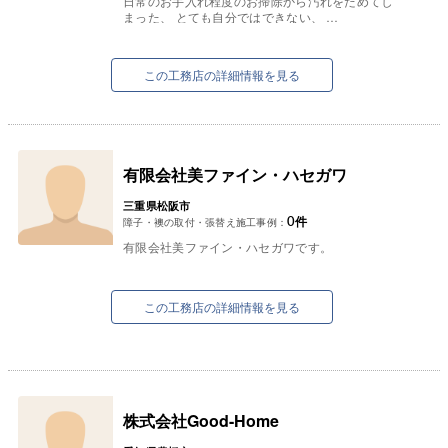
日常のお手入れ程度のお掃除から汚れをためてし
まった、 とても自分ではできない、
というような手間のかかるお掃除まで幅広く対応
猫の手も借りたい...
しています。
この工務店の詳細情報を見る
有限会社美ファイン・ハセガワ
三重県松阪市
0
件
障子・襖の取付・張替え施工事例：
有限会社美ファイン・ハセガワです。
この工務店の詳細情報を見る
株式会社Good-Home