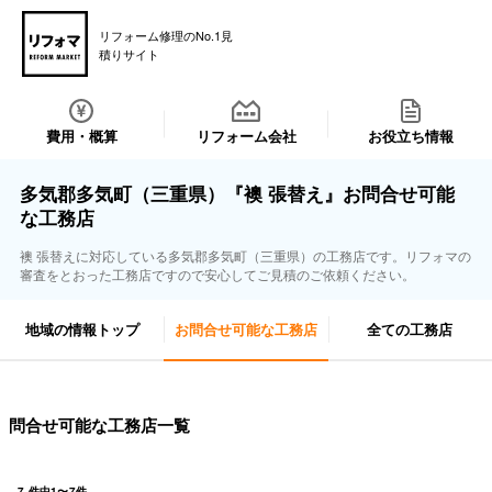
リフォーム修理のNo.1見
積りサイト
費用・概算
リフォーム会社
お役立ち情報
多気郡多気町（三重県）『襖 張替え』お問合せ可能
な工務店
襖 張替えに対応している多気郡多気町（三重県）の工務店です。リフォマの
審査をとおった工務店ですので安心してご見積のご依頼ください。
地域の情報トップ
お問合せ可能な工務店
全ての工務店
問合せ可能な工務店一覧
7
件中
1
〜
7
件