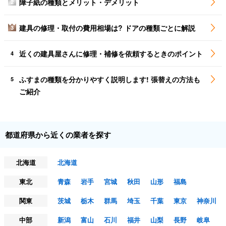
障子紙の種類とメリット・デメリット
2
建具の修理・取付の費用相場は? ドアの種類ごとに解説
3
近くの建具屋さんに修理・補修を依頼するときのポイント
4
ふすまの種類を分かりやすく説明します! 張替えの方法も
5
ご紹介
都道府県から近くの業者を探す
北海道
北海道
東北
青森
岩手
宮城
秋田
山形
福島
関東
茨城
栃木
群馬
埼玉
千葉
東京
神奈川
中部
新潟
富山
石川
福井
山梨
長野
岐阜