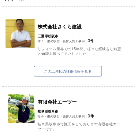
株式会社さくら建設
三重県松阪市
0
件
障子・襖の取付・張替え施工事例：
リフォーム業界での15年間、様々な経験をし知恵
と知識を培ってまいりました。
その知識と経験を活かし、「より良く・より安心
でき・より喜んで」頂けるサービスを提供す...
この工務店の詳細情報を見る
有限会社エーツー
岐阜県岐阜市
0
件
障子・襖の取付・張替え施工事例：
岐阜県岐阜市で施工をしております有限会社エー
ツーです。
エーツのポイント