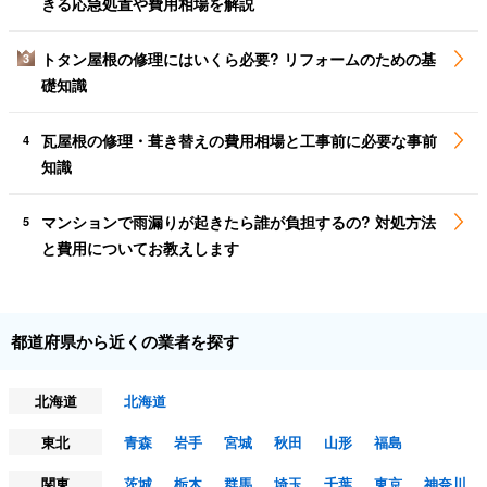
きる応急処置や費用相場を解説
トタン屋根の修理にはいくら必要? リフォームのための基
3
礎知識
瓦屋根の修理・葺き替えの費用相場と工事前に必要な事前
4
知識
マンションで雨漏りが起きたら誰が負担するの? 対処方法
5
と費用についてお教えします
都道府県から近くの業者を探す
北海道
北海道
東北
青森
岩手
宮城
秋田
山形
福島
関東
茨城
栃木
群馬
埼玉
千葉
東京
神奈川