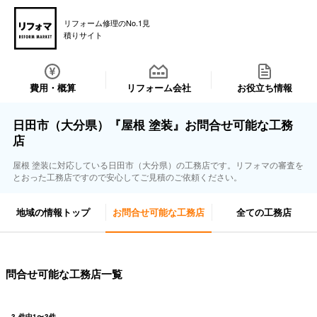
リフォーム修理のNo.1見
積りサイト
費用・概算
リフォーム会社
お役立ち情報
日田市（大分県）『屋根 塗装』お問合せ可能な工務
店
屋根 塗装に対応している日田市（大分県）の工務店です。リフォマの審査を
とおった工務店ですので安心してご見積のご依頼ください。
地域の情報トップ
お問合せ可能な工務店
全ての工務店
問合せ可能な工務店一覧
3
件中
1
〜
3
件