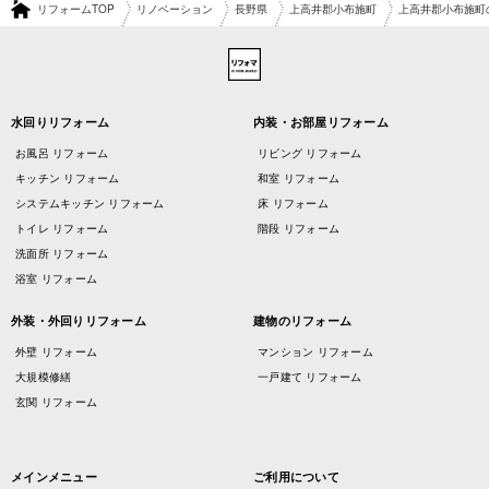
リフォームTOP
リノベーション
長野県
上高井郡小布施町
上高井郡小布施町
水回りリフォーム
内装・お部屋リフォーム
お風呂 リフォーム
リビング リフォーム
キッチン リフォーム
和室 リフォーム
システムキッチン リフォーム
床 リフォーム
トイレ リフォーム
階段 リフォーム
洗面所 リフォーム
浴室 リフォーム
外装・外回りリフォーム
建物のリフォーム
外壁 リフォーム
マンション リフォーム
大規模修繕
一戸建て リフォーム
玄関 リフォーム
メインメニュー
ご利用について