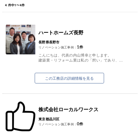
4
件中
1
〜
4
件
ハートホームズ長野
長野県長野市
1
件
リノベーション施工事例：
こんにちは、代表の内山博幸と申します。
建築業・リフォーム業は私の「想い」であり、
「生き様」です。
それをお客様にお届けできればこんなに嬉しいこ
とはありません...
この工務店の詳細情報を見る
株式会社ローカルワークス
東京都品川区
0
件
リノベーション施工事例：