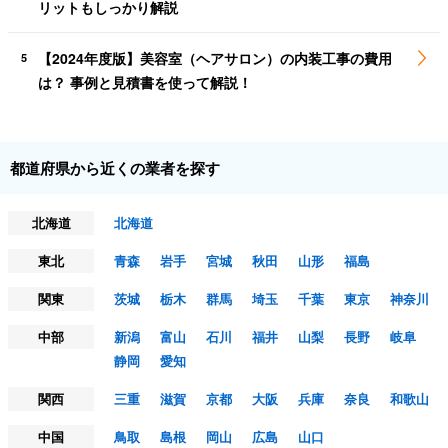
リットもしっかり解説
【2024年度版】美容室（ヘアサロン）の内装工事の費用
5
は？ 事例と見積書を使って解説！
都道府県から近くの業者を探す
北海道
北海道
東北
青森
岩手
宮城
秋田
山形
福島
関東
茨城
栃木
群馬
埼玉
千葉
東京
神奈川
中部
新潟
富山
石川
福井
山梨
長野
岐阜
静岡
愛知
関西
三重
滋賀
京都
大阪
兵庫
奈良
和歌山
中国
鳥取
島根
岡山
広島
山口