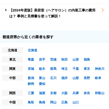
【2024年度版】美容室（ヘアサロン）の内装工事の費用
5
は？ 事例と見積書を使って解説！
都道府県から近くの業者を探す
北海道
北海道
東北
青森
岩手
宮城
秋田
山形
福島
関東
茨城
栃木
群馬
埼玉
千葉
東京
神奈川
中部
新潟
富山
石川
福井
山梨
長野
岐阜
静岡
愛知
関西
三重
滋賀
京都
大阪
兵庫
奈良
和歌山
中国
鳥取
島根
岡山
広島
山口