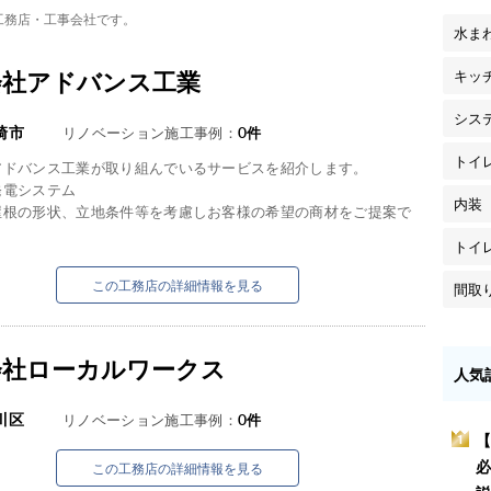
工務店・工事会社です。
水ま
会社アドバンス工業
キッ
シス
崎市
リノベーション施工事例：
0
件
トイ
アドバンス工業が取り組んでいるサービスを紹介します。
発電システム
内装
屋根の形状、立地条件等を考慮しお客様の希望の商材をご提案で
トイ
この工務店の詳細情報を見る
間取
会社ローカルワークス
人気
川区
リノベーション施工事例：
0
件
【
1
必
この工務店の詳細情報を見る