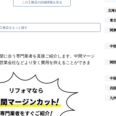
この工務店の詳細情報を見る
北海
東
工務店をもっと探す
関
中
望に合う専門業者を直接ご紹介します。中間マージ
営業会社などより安く費用を抑えることができま
関
中
四
九