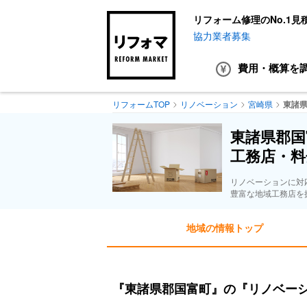
リフォーム修理のNo.1見
協力業者募集
費用・概算
を
リフォームTOP
リノベーション
宮崎県
東諸
東諸県郡国
工務店・料
リノベーションに対
豊富な地域工務店を
地域の情報トップ
『東諸県郡国富町』の『リノベー