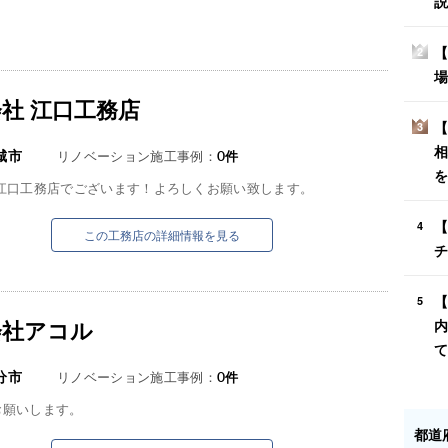
説
【
2
場
社 江口工務店
【
3
相
城市
リノベーション施工事例：
0
件
を
 江口工務店でございます！よろしくお願い致します。
【
4
この工務店の詳細情報を見る
チ
【
5
会社アコル
内
て
分市
リノベーション施工事例：
0
件
お願いします。
都道