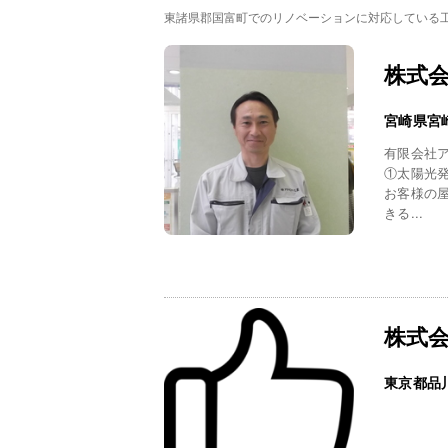
東諸県郡国富町でのリノベーションに対応している
株式
宮崎県宮
有限会社
①太陽光
お客様の
きる...
株式
東京都品