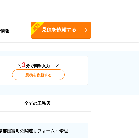
無料
見積を依頼する
ち情報
3
＼
分で簡単入力！ ／
見積を依頼する
全ての工務店
県郡国富町の関連リフォーム・修理