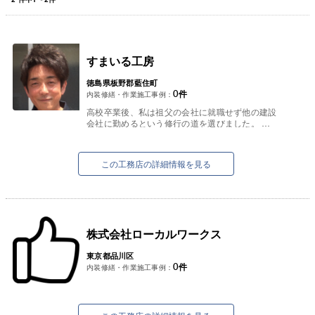
すまいる工房
徳島県板野郡藍住町
0
件
内装修繕・作業施工事例：
高校卒業後、私は祖父の会社に就職せず他の建設
会社に勤めるという修行の道を選びました。
当時の建設業界は本当に厳しく、親方にも毎日の
ように怒られ、指導も受け教わり...
この工務店の詳細情報を見る
株式会社ローカルワークス
東京都品川区
0
件
内装修繕・作業施工事例：