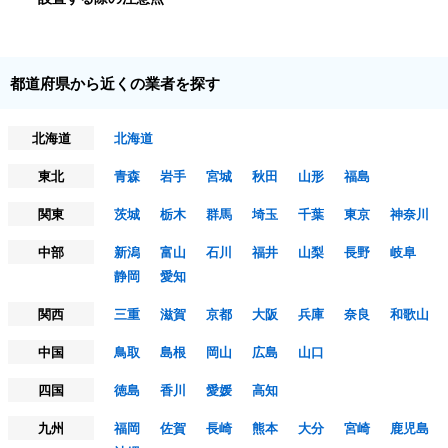
都道府県から近くの業者を探す
北海道
北海道
東北
青森
岩手
宮城
秋田
山形
福島
関東
茨城
栃木
群馬
埼玉
千葉
東京
神奈川
中部
新潟
富山
石川
福井
山梨
長野
岐阜
静岡
愛知
関西
三重
滋賀
京都
大阪
兵庫
奈良
和歌山
中国
鳥取
島根
岡山
広島
山口
四国
徳島
香川
愛媛
高知
九州
福岡
佐賀
長崎
熊本
大分
宮崎
鹿児島