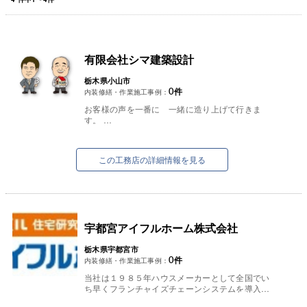
有限会社シマ建築設計
栃木県小山市
0
件
内装修繕・作業施工事例：
お客様の声を一番に 一緒に造り上げて行きま
す。
どんな時にでも健康・家族・笑顔 地域で一番の
工務店を目指します・
有限会社シマ建築設計です。よろしくお願いしま
この工務店の詳細情報を見る
す。
宇都宮アイフルホーム株式会社
栃木県宇都宮市
0
件
内装修繕・作業施工事例：
当社は１９８５年ハウスメーカーとして全国でい
ち早くフランチャイズチェーンシステムを導入し
たアイフルホームテクノロジーと業務提携以来、