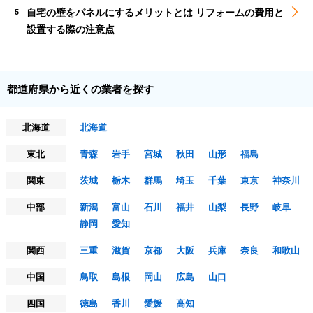
自宅の壁をパネルにするメリットとは リフォームの費用と
5
設置する際の注意点
都道府県から近くの業者を探す
北海道
北海道
東北
青森
岩手
宮城
秋田
山形
福島
関東
茨城
栃木
群馬
埼玉
千葉
東京
神奈川
中部
新潟
富山
石川
福井
山梨
長野
岐阜
静岡
愛知
関西
三重
滋賀
京都
大阪
兵庫
奈良
和歌山
中国
鳥取
島根
岡山
広島
山口
四国
徳島
香川
愛媛
高知