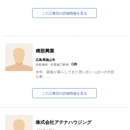
この工務店の詳細情報を見る
稀那興業
広島県福山市
0
件
内装修繕・作業施工事例：
永年、家族が暮らしてきた思い出いっぱいの大切
な家。
壊してしまうのはなんとなく寂しくないです
か・・・？
そんな方へ！リフォームでまるで新築気分に住ま
この工務店の詳細情報を見る
いを
生...
株式会社アテナハウジング