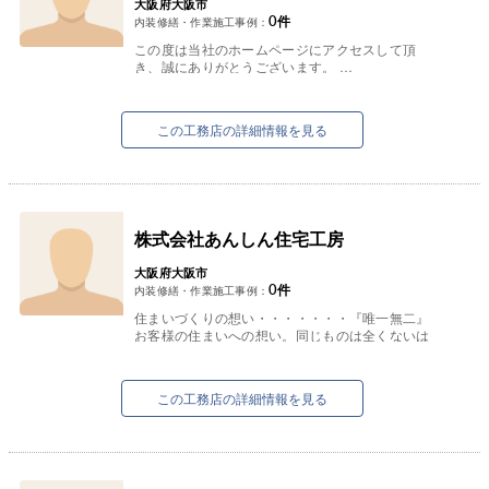
大阪府大阪市
0
件
内装修繕・作業施工事例：
この度は当社のホームページにアクセスして頂
き、誠にありがとうございます。
「アテナハウジング」代表の坂井智と申します。
当社は東住吉区・生野区・阿倍野区を...
この工務店の詳細情報を見る
株式会社あんしん住宅工房
大阪府大阪市
0
件
内装修繕・作業施工事例：
住まいづくりの想い・・・・・・・『唯一無二』
お客様の住まいへの想い。同じものは全くないは
ずです。
その想いがこもった「唯一無二」の住まいを、
スタッフ...
この工務店の詳細情報を見る