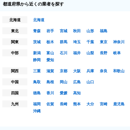
都道府県から近くの業者を探す
北海道
北海道
東北
青森
岩手
宮城
秋田
山形
福島
関東
茨城
栃木
群馬
埼玉
千葉
東京
神奈川
中部
新潟
富山
石川
福井
山梨
長野
岐阜
静岡
愛知
関西
三重
滋賀
京都
大阪
兵庫
奈良
和歌山
中国
鳥取
島根
岡山
広島
山口
四国
徳島
香川
愛媛
高知
九州
福岡
佐賀
長崎
熊本
大分
宮崎
鹿児島
沖縄