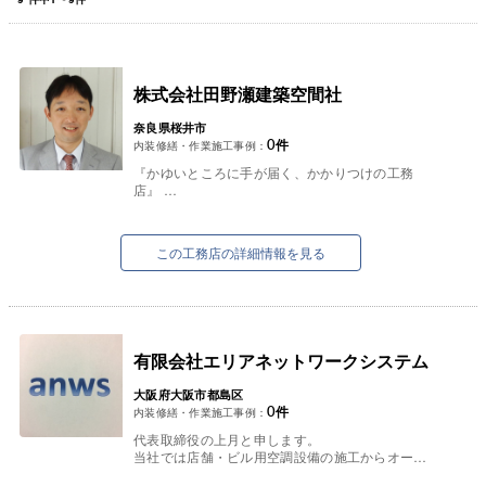
株式会社田野瀬建築空間社
奈良県桜井市
0
件
内装修繕・作業施工事例：
『かゆいところに手が届く、かかりつけの工務
店』
株式会社田野瀬建築空間社（たかしのリフォー
ム）です。
お客様のご要望を大切に、安心、信頼、満足のい
この工務店の詳細情報を見る
くリフォーム...
有限会社エリアネットワークシステム
大阪府大阪市都島区
0
件
内装修繕・作業施工事例：
代表取締役の上月と申します。
当社では店舗・ビル用空調設備の施工からオール
電化・店舗・住宅リフォームまで幅広く取り扱い