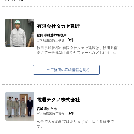
有限会社タカセ建匠
秋田県雄勝郡羽後町
0
件
ガス給湯器施工事例：
秋田県雄勝郡の有限会社タカセ建匠は、秋田県南
部にて一般建築工事やリフォームなどお住まいに
関わる工事なら何でも承っております。
新築やリフォームなどはもちろん、ど...
この工務店の詳細情報を見る
電通テクノ株式会社
宮城県仙台市
0
件
ガス給湯器施工事例：
私事で大変恐縮ではありますが、日々奮闘中で
す。
皆様も日々奮闘されている事と思います。